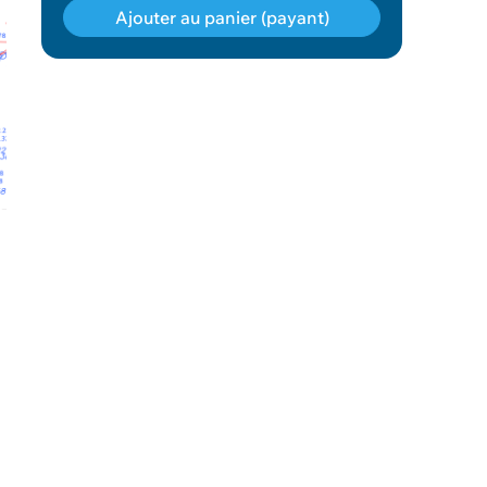
Ajouter au panier (payant)
Géodonnée ajoutée au panier !
Vous pouvez ajouter
d'autres données
Voir le panier