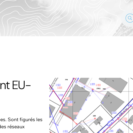
nt EU-
es. Sont figurés les
 des réseaux