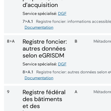
d’acquisition
Service spécialisé:
DGF
7>A.1
Registre foncier: informations accessibl
Documentation
Registre foncier:
8>A
B
Métadon
autres données
selon eGRISDM
Service spécialisé:
DGF
8>A.1
Registre foncier: autres données selo
Documentation
Registre fédéral
9
A
Métadon
des bâtiments
et des