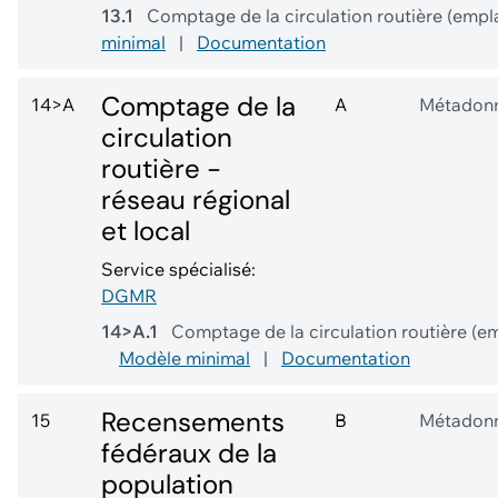
13.1
Comptage de la circulation routière (empl
minimal
|
Documentation
Comptage de la
14>A
A
Métadon
circulation
routière -
réseau régional
et local
Service spécialisé:
DGMR
14>A.1
Comptage de la circulation routière (em
Modèle minimal
|
Documentation
Recensements
15
B
Métadon
fédéraux de la
population