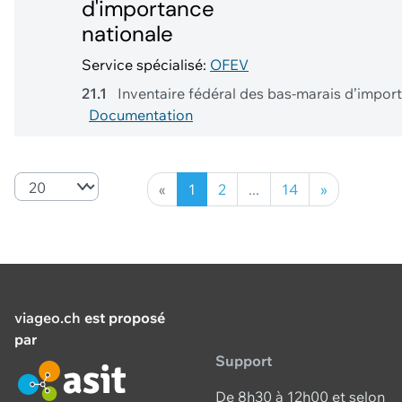
d'importance
nationale
Service spécialisé:
OFEV
21.1
Inventaire fédéral des bas-marais d’impor
Documentation
«
1
2
...
14
»
viageo.ch
est proposé
par
Support
De 8h30 à 12h00 et selon