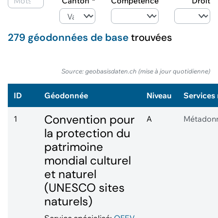
Canton
Compétence
Droit
279 géodonnées de base
trouvées
Source: geobasisdaten.ch (mise à jour quotidienne)
ID
Géodonnée
Niveau
Services 
Convention pour
1
A
Métadon
la protection du
patrimoine
mondial culturel
et naturel
(UNESCO sites
naturels)