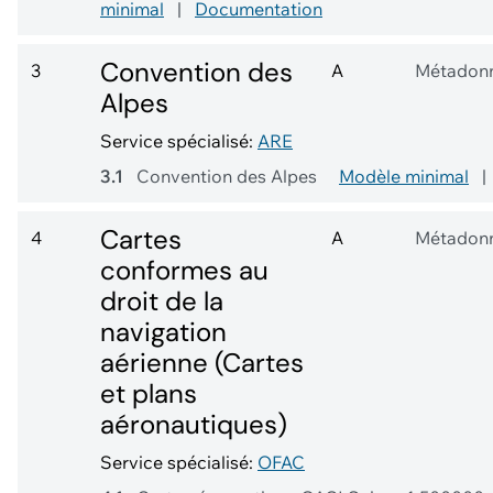
minimal
|
Documentation
Convention des
3
A
Métadon
Alpes
Service spécialisé:
ARE
3.1
Convention des Alpes
Modèle minimal
|
Cartes
4
A
Métadon
conformes au
droit de la
navigation
aérienne (Cartes
et plans
aéronautiques)
Service spécialisé:
OFAC