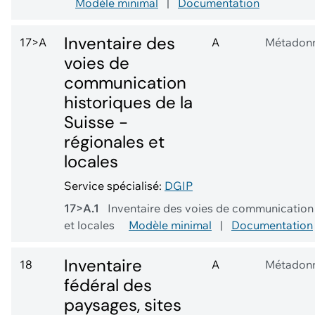
Modèle minimal
|
Documentation
Inventaire des
17>A
A
Métadon
voies de
communication
historiques de la
Suisse -
régionales et
locales
Service spécialisé:
DGIP
17>A.1
Inventaire des voies de communication h
et locales
Modèle minimal
|
Documentation
Inventaire
18
A
Métadon
fédéral des
paysages, sites