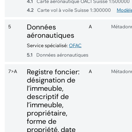
4.1
Carte aéronautique OACI Suisse 1:500000
4.2
Carte vol à voile Suisse 1:300000
Modèle
Données
5
A
Métadon
aéronautiques
Service spécialisé:
OFAC
5.1
Données aéronautiques
Registre foncier:
7>A
A
Métadon
désignation de
l’immeuble,
descriptif de
l’immeuble,
propriétaire,
forme de
propriété, date