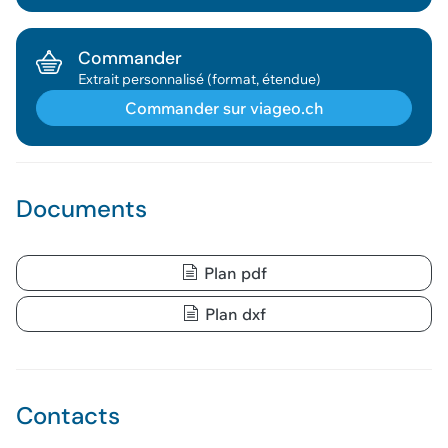
Commander
Extrait personnalisé (format, étendue)
Commander sur viageo.ch
Géodonnée ajoutée au panier !
Documents
Vous pouvez ajouter
d'autres données
Plan pdf
Voir le panier
Plan dxf
Contacts