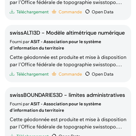
par l'Office fédérale de topographie swisstopo.
Elle est redistribuée gratuitement par l'ASIT sous
Téléchargement
Commande
Open Data
forme de téléchargement direct (ouvert à tous) ou
de commande à façon (service réservé aux
membres ASIT exclusivement). Description selon
swissALTI3D - Modèle altimétrique numérique
swisstop
Fourni par
ASIT - Association pour le système
d'information du territoire
Cette géodonnée est produite et mise à disposition
par l'Office fédérale de topographie swisstopo.
Elle est redistribuée gratuitement par l'ASIT sous
Téléchargement
Commande
Open Data
forme de téléchargement direct (ouvert à tous) ou
par commande à façon (service réservé aux
membres ASIT exclusivement). Description selon
swissBOUNDARIES3D - limites administratives
swissto
Fourni par
ASIT - Association pour le système
d'information du territoire
Cette géodonnée est produite et mise à disposition
par l'Office fédérale de topographie swisstopo.
Elle est redistribuée gratuitement par l'ASIT sous