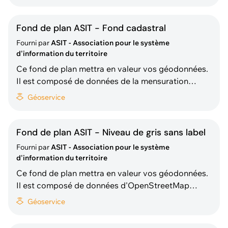
hydrologie, réseaux routier et ferré, localités ), de
diverses administrations cantonales (bâtiments
hors sol et adresses des bâtiments issues de la
Fond de plan ASIT - Fond cadastral
MO) et de l'
Fourni par
ASIT - Association pour le système
d'information du territoire
Ce fond de plan mettra en valeur vos géodonnées.
Il est composé de données de la mensuration
officielle (parcelles, DDP, bâtiments, adresses,
Géoservice
points limite, points fixes ...) fournis par diverses
administrations cantonales. A noter : - les limites
communales pour le Valais ne sont pas visible
Fond de plan ASIT - Niveau de gris sans label
Fourni par
ASIT - Association pour le système
d'information du territoire
Ce fond de plan mettra en valeur vos géodonnées.
Il est composé de données d'OpenStreetMap
(limites administratives, occupation du sol,
Géoservice
hydrologie, réseaux routier et ferré, localités ), de
diverses administrations cantonales (bâtiments