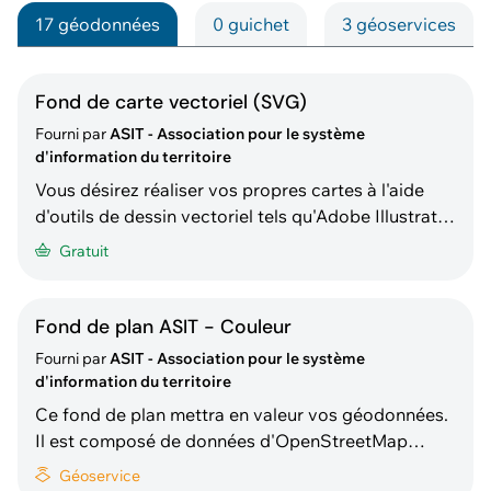
17 géodonnées
0 guichet
3 géoservices
Fond de carte vectoriel (SVG)
Fourni par
ASIT - Association pour le système
d'information du territoire
Vous désirez réaliser vos propres cartes à l'aide
d'outils de dessin vectoriel tels qu'Adobe Illustrator
ou Inkscape ? Cette donnée vous fournit un fond
Gratuit
de carte au format vectoriel optimisé et prêt à
l'emploi pour les logiciels de design graphique.
Chaque groupe d'objets possède une symbologie
Fond de plan ASIT - Couleur
pa
Fourni par
ASIT - Association pour le système
d'information du territoire
Ce fond de plan mettra en valeur vos géodonnées.
Il est composé de données d'OpenStreetMap
(limites administratives, occupation du sol,
Géoservice