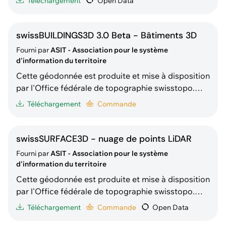
Téléchargement
Open Data
forme de téléchargement direct (ouvert à tous).
Description selon swisstopo : «
swissBOUNDARIES3D comprend les unités
swissBUILDINGS3D 3.0 Beta - Bâtiments 3D
administratives et les fro
Fourni par
ASIT - Association pour le système
d'information du territoire
Cette géodonnée est produite et mise à disposition
par l'Office fédérale de topographie swisstopo.
Elle est redistribuée par l'ASIT sous forme de
Téléchargement
Commande
commande à façon (service réservé aux membres
ASIT exclusivement). Description selon swisstopo :
« swissBUILDINGS3D 3.0 Beta est un jeu de
swissSURFACE3D - nuage de points LiDAR
données qu
Fourni par
ASIT - Association pour le système
d'information du territoire
Cette géodonnée est produite et mise à disposition
par l'Office fédérale de topographie swisstopo.
Elle est redistribuée gratuitement par l'ASIT sous
Téléchargement
Commande
Open Data
forme de téléchargement direct (ouvert à tous) ou