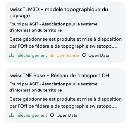
de commande à façon (service réservé aux
membres ASIT exclusivement). Description selon
swissTLM3D - modèle topographique du
swisstopo
paysage
Fourni par
ASIT - Association pour le système
d'information du territoire
Cette géodonnée est produite et mise à disposition
par l'Office fédérale de topographie swisstopo.
Elle est redistribuée gratuitement par l'ASIT sous
Téléchargement
Commande
Open Data
forme de téléchargement direct (ouvert à tous) ou
de commande à façon (service réservé aux
membres ASIT exclusivement). Description selon
swissTNE Base - Réseau de transport CH
swissto
Fourni par
ASIT - Association pour le système
d'information du territoire
Cette géodonnée est produite et mise à disposition
par l'Office fédérale de topographie swisstopo.
Elle est redistribuée gratuitement par l'ASIT sous
Téléchargement
Open Data
forme de téléchargement direct (ouvert à tous) .
Description selon swisstopo : « swissTNE Base