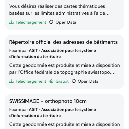
Vous désirez réaliser des cartes thématiques
basées sur les limites administratives à l'aide
d'outils de dessin vectoriel tels qu'Adobe Illustrator
Téléchargement
Open Data
ou Inkscape ? Cette donnée contient les limites
des communes, districts, cantons, pays et lacs de
la Suisse et du Liechtenstein au format vectoriel
Répertoire officiel des adresses de bâtiments
opti
Fourni par
ASIT - Association pour le système
d'information du territoire
Cette géodonnée est produite et mise à disposition
par l'Office fédérale de topographie swisstopo.
Elle est redistribuée gratuitement par l'ASIT sous
Téléchargement
Gratuit
Open Data
forme de téléchargement direct (ouvert à tous).
Description selon swisstopo : « Le répertoire
officiel des adresses de bâtiments contient toutes
SWISSIMAGE - orthophoto 10cm
Fourni par
ASIT - Association pour le système
d'information du territoire
Cette géodonnée est produite et mise à disposition