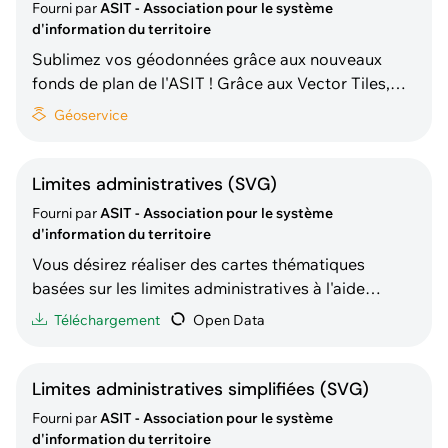
Fourni par
ASIT - Association pour le système
d'information du territoire
Sublimez vos géodonnées grâce aux nouveaux
fonds de plan de l'ASIT ! Grâce aux Vector Tiles,
nous proposons quatre styles de fond de plan
Géoservice
basés sur un flux de données unique pour un rendu
ultra net à tous les niveaux de zoom : - Couleurs -
Clair (niveaux de gris) - Sombre (dark mode) -
Limites administratives (SVG)
Hybride (av
Fourni par
ASIT - Association pour le système
d'information du territoire
Vous désirez réaliser des cartes thématiques
basées sur les limites administratives à l'aide
d'outils de dessin vectoriel tels qu'Adobe Illustrator
Téléchargement
Open Data
ou Inkscape ? Cette donnée contient les limites
des communes, districts, cantons et pays de la
Suisse et du Liechtenstein au format vectoriel
Limites administratives simplifiées (SVG)
optimisées
Fourni par
ASIT - Association pour le système
d'information du territoire