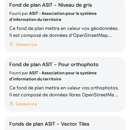
hors sol issues de la MO) et de l'Office fédéral de
Fond de plan ASIT - Niveau de gris
topograp
Fourni par
ASIT - Association pour le système
d'information du territoire
Ce fond de plan mettra en valeur vos géodonnées.
Il est composé de données d'OpenStreetMap
(limites administratives, occupation du sol,
Géoservice
hydrologie, réseaux routier et ferré, localités ), de
diverses administrations cantonales (bâtiments
hors sol et adresses des bâtiments issues de la
Fond de plan ASIT - Pour orthophoto
MO) et de l'
Fourni par
ASIT - Association pour le système
d'information du territoire
Ce fond de plan mettra en valeur vos orthophotos.
Il est composé de données libres OpenStreetMap
(réseaux routier, localités ) et de données de
Géoservice
diverses administrations cantonales (adresses des
bâtiments issues de la MO). Pour les cantons de
Neuchâtel et Jura, ce sont les adresses de
Fonds de plan ASIT - Vector Tiles
bâtiments i