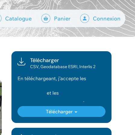
Catalogue
Panier
Connexion
Télécharger
CSV, Geodatabase ESRI, Interlis 2
En téléchargeant, j’accepte les
conditions d’utilisation des
géodonnées
et les
conditions
générales d’utilisation du site
.
Télécharger