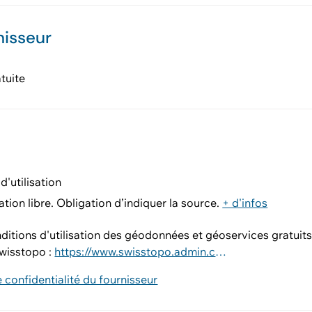
nisseur
tuite
d'utilisation
ation libre. Obligation d’indiquer la source.
+ d'infos
nditions d'utilisation des géodonnées et géoservices gratuit
wisstopo :
https://www.swisstopo.admin.ch/fr/conditions-utilisation-geodonnees-et-geoservices-gratuit
e confidentialité du fournisseur