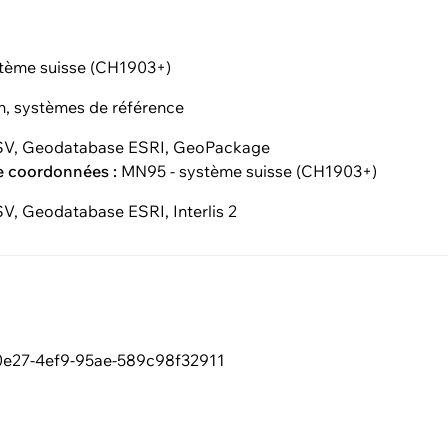
tème suisse (CH1903+)
on, systèmes de référence
V, Geodatabase ESRI, GeoPackage
e coordonnées :
MN95 - système suisse (CH1903+)
V, Geodatabase ESRI, Interlis 2
0e27-4ef9-95ae-589c98f32911