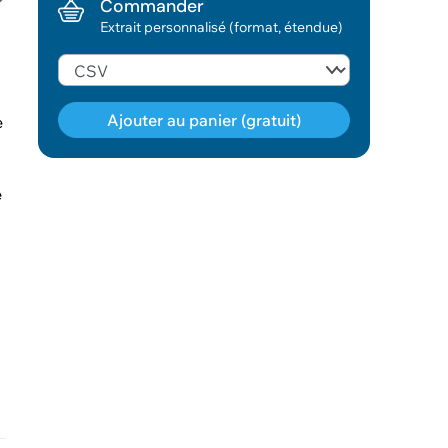
Commander
Extrait personnalisé (format, étendue)
Ajouter au panier (gratuit)
e
e
Géodonnée ajoutée au panier !
Vous pouvez ajouter
d'autres données
Voir le panier