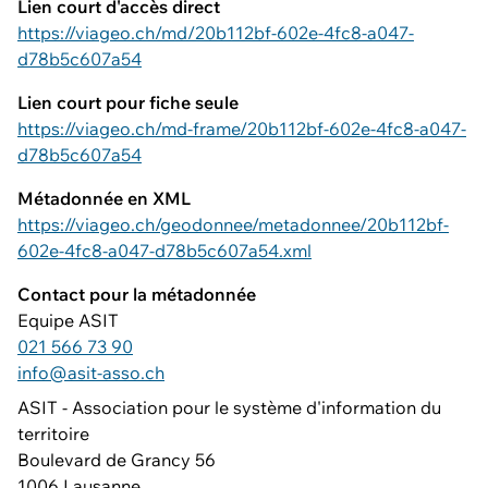
Lien court d'accès direct
https://viageo.ch/md/20b112bf-602e-4fc8-a047-
d78b5c607a54
Lien court pour fiche seule
https://viageo.ch/md-frame/20b112bf-602e-4fc8-a047-
d78b5c607a54
Métadonnée en XML
https://viageo.ch/geodonnee/metadonnee/20b112bf-
602e-4fc8-a047-d78b5c607a54.xml
Contact pour la métadonnée
Equipe ASIT
021 566 73 90
info@asit-asso.ch
ASIT - Association pour le système d'information du
territoire
Boulevard de Grancy 56
1006 Lausanne