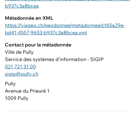
b937c3a8bcea
Métadonnée en XML
https://viageo.ch/geodonnee/metadonnee/cf65a29e-
bd41-4557-9653-b937c3a8bcea.xml
Contact pour la métadonnée
Ville de Pully
Service des systèmes d’information - SIGIP
021 721 31 00
sigip@pully.ch
Pully
Avenue du Prieuré 1
1009 Pully