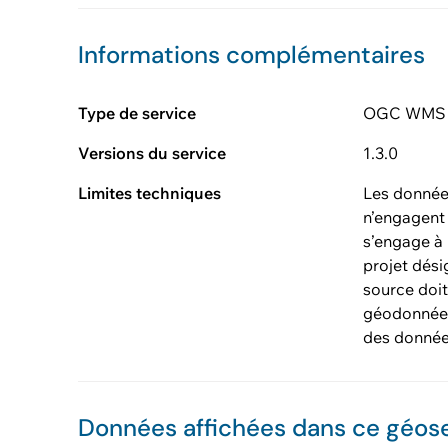
Informations complémentaires
Type de service
OGC WMS (v
Versions du service
1.3.0
Limites techniques
Les données
n’engagent 
s’engage à
projet dési
source doit
géodonnées 
des données
Données affichées dans ce géos