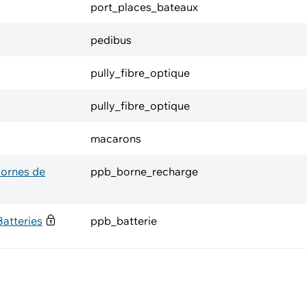
port_places_bateaux
pedibus
pully_fibre_optique
pully_fibre_optique
macarons
 Bornes de
ppb_borne_recharge
Batteries
ppb_batterie