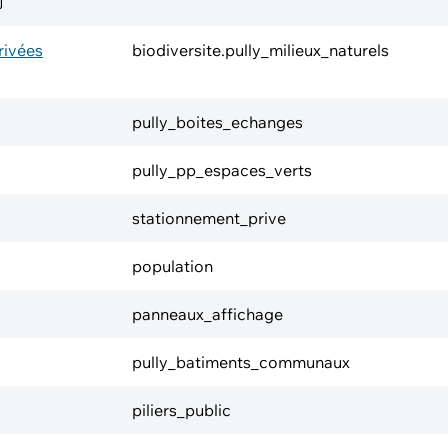
privées
biodiversite.pully_milieux_naturels
pully_boites_echanges
pully_pp_espaces_verts
stationnement_prive
population
panneaux_affichage
pully_batiments_communaux
piliers_public