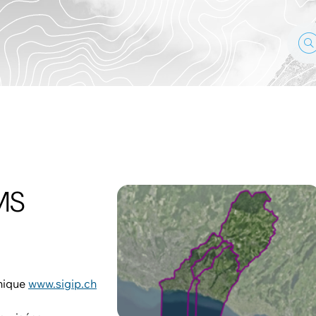
MS
phique
www.sigip.ch