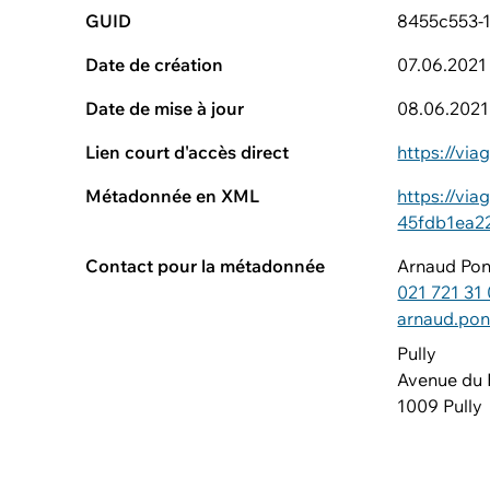
GUID
8455c553-1
Date de création
07.06.2021
Date de mise à jour
08.06.2021
Lien court d'accès direct
https://vi
Métadonnée en XML
https://vi
45fdb1ea2
Contact pour la métadonnée
Arnaud Po
021 721 31
arnaud.po
Pully
Avenue du 
1009 Pully