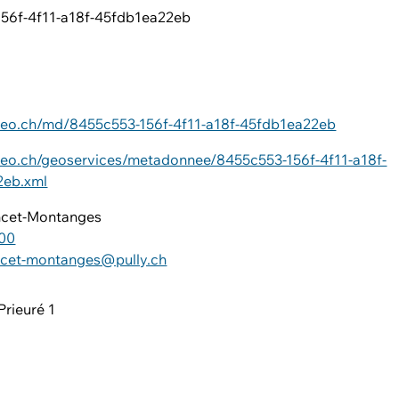
56f-4f11-a18f-45fdb1ea22eb
ageo.ch/md/8455c553-156f-4f11-a18f-45fdb1ea22eb
ageo.ch/geoservices/metadonnee/8455c553-156f-4f11-a18f-
2eb.xml
ncet-Montanges
 00
ncet-montanges@pully.ch
Prieuré 1