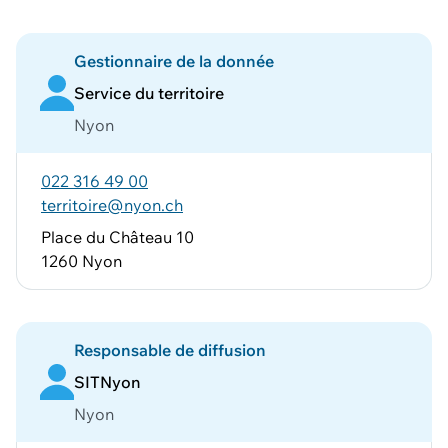
Vous pouvez ajouter
d'autres données
Voir le panier
Gestionnaire de la donnée
Service du territoire
Nyon
022 316 49 00
territoire@nyon.ch
Place du Château 10
1260 Nyon
Responsable de diffusion
SITNyon
Nyon