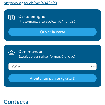
https://viageo.ch/md/a342693d-ba90-42fe-baff-431be154ba3c
Carte en ligne
https://map.cartolacote.ch/s/md_026
Ouvrir la carte
Commander
Extrait personnalisé (format, étendue)
Ajouter au panier (gratuit)
Géodonnée ajoutée au panier !
Contacts