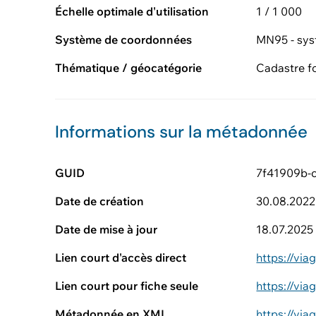
Échelle optimale d'utilisation
1 / 1 000
Système de coordonnées
MN95 - sys
Thématique / géocatégorie
Cadastre f
Informations sur la métadonnée
GUID
7f41909b-
Date de création
30.08.2022
Date de mise à jour
18.07.2025
Lien court d'accès direct
https://vi
Lien court pour fiche seule
https://vi
Métadonnée en XML
https://vi