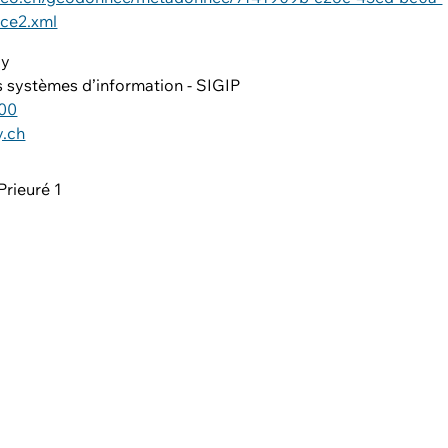
ce2.xml
ly
s systèmes d’information - SIGIP
 00
y.ch
Prieuré 1