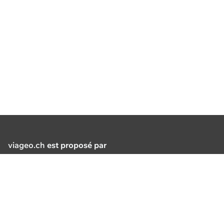
viageo.ch
est proposé par
Suppo
De 8h30
Association pour le système
dehors
d'information du territoire
Boulevard de Grancy 56
+41 21