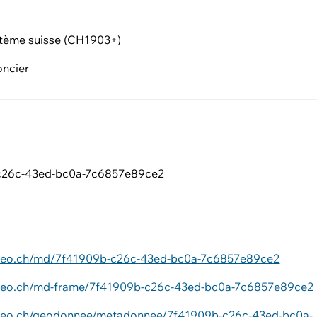
tème suisse (CH1903+)
oncier
c26c-43ed-bc0a-7c6857e89ce2
ageo.ch/md/7f41909b-c26c-43ed-bc0a-7c6857e89ce2
ageo.ch/md-frame/7f41909b-c26c-43ed-bc0a-7c6857e89ce2
ageo.ch/geodonnee/metadonnee/7f41909b-c26c-43ed-bc0a-