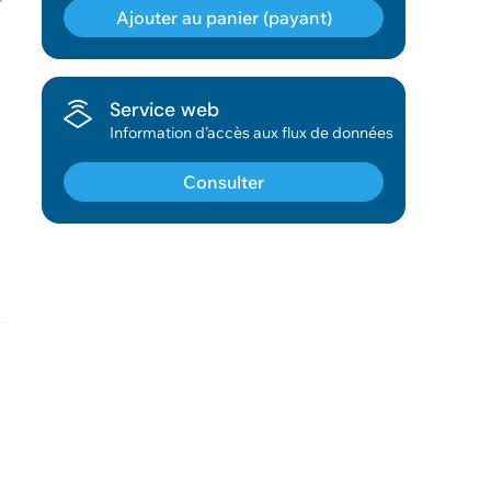
Ajouter au panier (payant)
Géodonnée ajoutée au panier !
Service web
Information d’accès aux flux de données
Vous pouvez ajouter
d'autres données
Consulter
Voir le panier