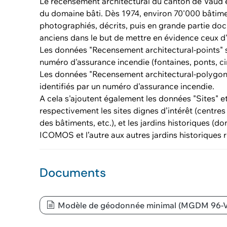
Le recensement architectural du canton de Vaud 
du domaine bâti. Dès 1974, environ 70'000 bâtime
photographiés, décrits, puis en grande partie do
anciens dans le but de mettre en évidence ceux d
Les données "Recensement architectural-points" s
numéro d'assurance incendie (fontaines, ponts, cim
Les données "Recensement architectural-polygone
identifiés par un numéro d'assurance incendie.
A cela s'ajoutent également les données "Sites" e
respectivement les sites dignes d’intérêt (centre
des bâtiments, etc.), et les jardins historiques (d
ICOMOS et l’autre aux autres jardins historiques 
Documents
Modèle de géodonnée minimal (MGDM 96-