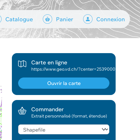
Catalogue
Panier
Connexion
Carte en ligne
https://www.geo.vd.ch/?center=2539000,1160000&scale=9449&wkid=2056&theme=asitvd_couleur&mapresources=GEOVD_DONNEESCADASTRALES,GEO_THEME_PAT,GEOVD_DONNEESBASE&hidden=GEOVD_DONNEESCADASTRALES,GEOVD_DONNEESBASE&visiblelayers={"GEOVD_DONNEESCADASTRALES":["Bien-fonds","Bâtiments ","N° bien-fonds","N° de bâtiments","N° entrée"],"GEO_THEME_PAT":["Bâtiments recensés","Jardins historiques","Objets recensés","Sites"],"GEOVD_DONNEESBASE":["Adresses","Canton"]}
Ouvrir la carte
Commander
Extrait personnalisé (format, étendue)