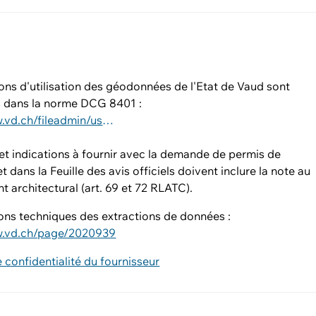
ons d'utilisation des géodonnées de l'Etat de Vaud sont
s dans la norme DCG 8401 :
https://www.vd.ch/fileadmin/user_upload/dinf/8000/8401.pdf
et indications à fournir avec la demande de permis de
t dans la Feuille des avis officiels doivent inclure la note au
 architectural (art. 69 et 72 RLATC).
ons techniques des extractions de données :
w.vd.ch/page/2020939
e confidentialité du fournisseur