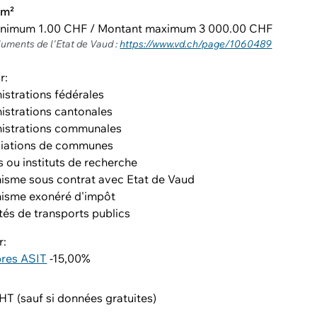
km²
inimum 1.00 CHF / Montant maximum 3 000.00 CHF
luments de l'Etat de Vaud :
https://www.vd.ch/page/1060489
r:
istrations fédérales
istrations cantonales
istrations communales
iations de communes
s ou instituts de recherche
isme sous contrat avec Etat de Vaud
isme exonéré d'impôt
tés de transports publics
r:
res ASIT
-15,00%
T (sauf si données gratuites)