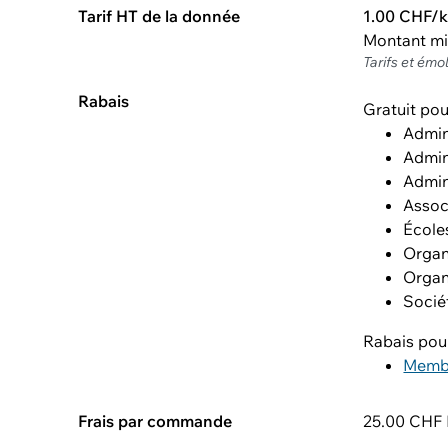
Tarif HT de la donnée
1.00 CHF/
Montant m
Tarifs et émo
Rabais
Gratuit pou
Admin
Admin
Admin
Assoc
École
Organ
Organ
Socié
Rabais pou
Memb
Frais par commande
25.00 CHF H