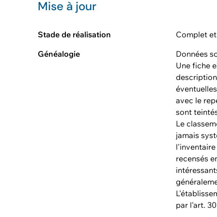
Mise à jour
Stade de réalisation
Complet et
Généalogie
Données so
Une fiche e
description
éventuelle
avec le rep
sont teinté
Le classem
jamais syst
l'inventair
recensés en 
intéressant
généralemen
L'établisse
par l'art. 