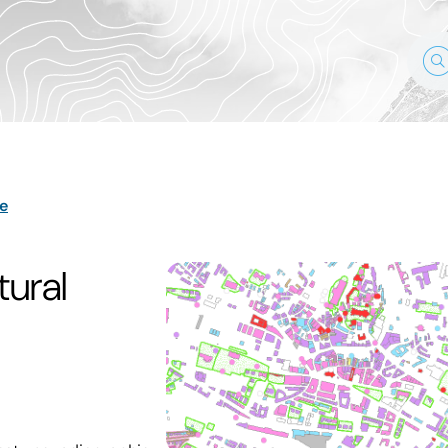
e
ural