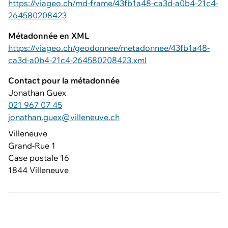
https://viageo.ch/md-frame/43fb1a48-ca3d-a0b4-21c4-
264580208423
Métadonnée en XML
https://viageo.ch/geodonnee/metadonnee/43fb1a48-
ca3d-a0b4-21c4-264580208423.xml
Contact pour la métadonnée
Jonathan Guex
021 967 07 45
jonathan.guex@villeneuve.ch
Villeneuve
Grand-Rue 1
Case postale 16
1844 Villeneuve