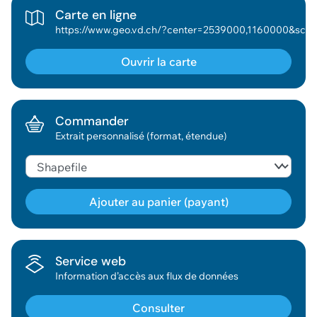
Carte en ligne
https://www.geo.vd.ch/?center=2539000,1160000&scale=188976&wkid=2056&theme=asitvd_couleur&mapresources=GEO_THEME_AME&visi
Ouvrir la carte
Commander
Extrait personnalisé (format, étendue)
Ajouter au panier (payant)
Géodonnée ajoutée au panier !
Service web
Information d’accès aux flux de données
Vous pouvez ajouter
d'autres données
Consulter