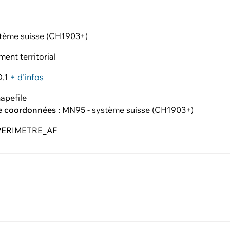
tème suisse (CH1903+)
ent territorial
D.1
+ d'infos
apefile
e coordonnées :
MN95 - système suisse (CH1903+)
PERIMETRE_AF