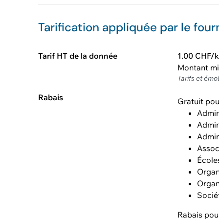
Tarification appliquée par le four
Tarif HT de la donnée
1.00 CHF/
Montant m
Tarifs et émo
Rabais
Gratuit pou
Admin
Admin
Admin
Assoc
École
Organ
Organ
Socié
Rabais pou