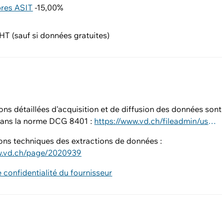
res ASIT
-15,00%
T (sauf si données gratuites)
ons détaillées d'acquisition et de diffusion des données sont
ans la norme DCG 8401 :
https://www.vd.ch/fileadmin/user_upload/dinf/8000/8401.pdf
ons techniques des extractions de données :
w.vd.ch/page/2020939
e confidentialité du fournisseur