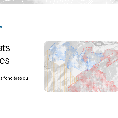
e
ats
res
ns foncières du