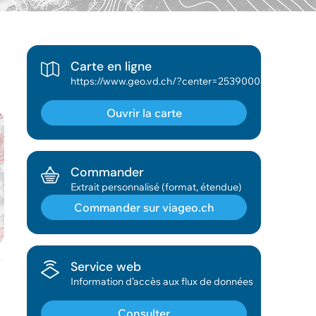
Carte en ligne
https://www.geo.vd.ch/?center=2539000,1160000&scale=188976&wkid=2056&theme=asitvd_couleur&mapresources=GEO_THEME_AME&visiblelayers={"GEO_THEME_AME":["Réunions parcellaires","Syndicats AF","Syndicats d'entretien"]}
Ouvrir la carte
Commander
Extrait personnalisé (format, étendue)
Commander sur viageo.ch
Géodonnée ajoutée au panier !
Service web
Information d’accès aux flux de données
Vous pouvez ajouter
d'autres données
Consulter