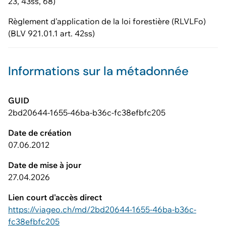
23, 43ss, 68)
Règlement d'application de la loi forestière (RLVLFo)
(BLV 921.01.1 art. 42ss)
Informations sur la métadonnée
GUID
2bd20644-1655-46ba-b36c-fc38efbfc205
Date de création
07.06.2012
Date de mise à jour
27.04.2026
Lien court d'accès direct
https://viageo.ch/md/2bd20644-1655-46ba-b36c-
fc38efbfc205