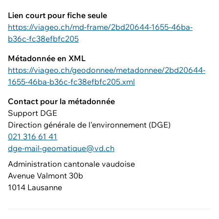
Lien court pour fiche seule
https://viageo.ch/md-frame/2bd20644-1655-46ba-
b36c-fc38efbfc205
Métadonnée en XML
https://viageo.ch/geodonnee/metadonnee/2bd20644-
1655-46ba-b36c-fc38efbfc205.xml
Contact pour la métadonnée
Support DGE
Direction générale de l'environnement (DGE)
021 316 61 41
dge-mail-geomatique@vd.ch
Administration cantonale vaudoise
Avenue Valmont 30b
1014 Lausanne