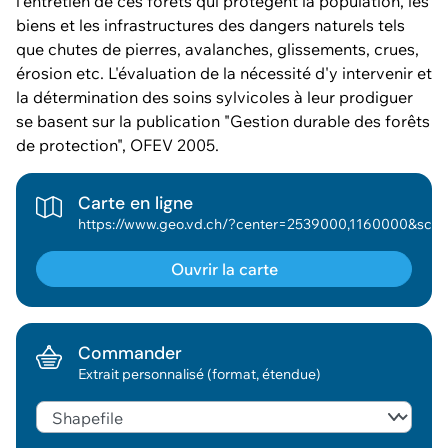
l'entretien de ces forêts qui protègent la population, les
biens et les infrastructures des dangers naturels tels
que chutes de pierres, avalanches, glissements, crues,
érosion etc. L'évaluation de la nécessité d'y intervenir et
la détermination des soins sylvicoles à leur prodiguer
se basent sur la publication "Gestion durable des forêts
de protection", OFEV 2005.
Carte en ligne
https://www.geo.vd.ch/?center=2539000,1160000&scale=377953&wkid=2056&theme=asitvd_couleur&mapresources=GEO_THEME_DANGER&visiblelayers={"GEO_THEME_DANGER":
Ouvrir la carte
Commander
Extrait personnalisé (format, étendue)