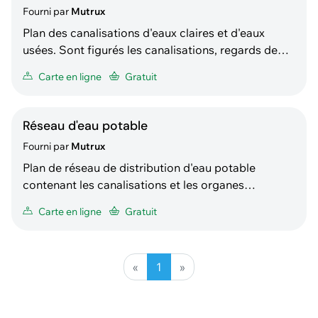
Fourni par
Mutrux
Plan des canalisations d'eaux claires et d'eaux
usées. Sont figurés les canalisations, regards de
visites et autres objets des réseaux communaux et
Carte en ligne
Gratuit
privés recensés.
Réseau d'eau potable
Fourni par
Mutrux
Plan de réseau de distribution d'eau potable
contenant les canalisations et les organes
principaux (vannes, manchons, branchements,
Carte en ligne
Gratuit
bornes hydrantes, etc.)
«
1
»