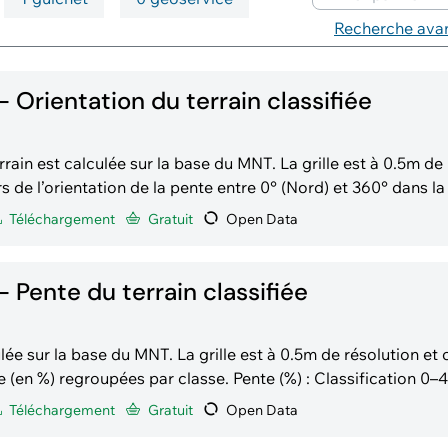
Mots-clés
domaine public et partiellement s
Recherche ava
le domaine privé. Ces données so
issues des levés effectués par l'
 Orientation du terrain classifiée
alculée sur la base du MNT. La grille est à 0.5m de résolution et
rs de l’orientation de la pente entre 0° (Nord) et 360° dans la
lassification 0–22.5°, 337.5–360° : Nord(1)
Téléchargement
Gratuit
Open Data
 Pente du terrain classifiée
lée sur la base du MNT. La grille est à 0.5m de résolution et 
ées par classe. Pente (%) : Classification 0–4 : Nulle (1) 4–
6 : Douce (3) 16–30 : Modérée (4) 30–40 : Forte (5) > 40 : Abru
Téléchargement
Gratuit
Open Data