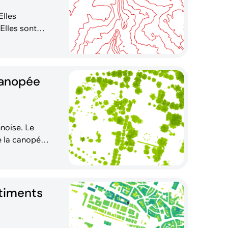
Elles
t
 = 5) et sont
canopée
ise. Le
e la canopée
timents