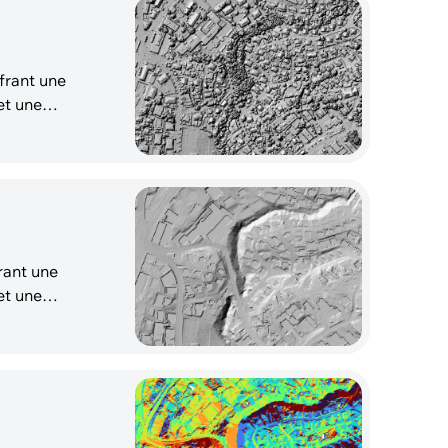
frant une
et une
rant une
et une