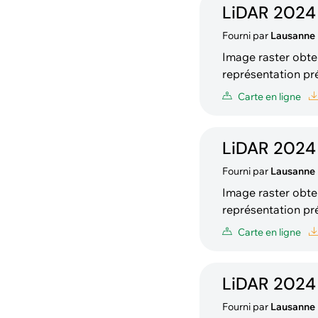
LiDAR 2024
Fourni par
Lausanne
Image raster obt
représentation pré
élévation de 45° 
Carte en ligne
LiDAR 2024
Fourni par
Lausanne
Image raster obte
représentation pré
élévation de 45° sont appliquées. À l'emplace
Carte en ligne
constante et basé
LiDAR 2024 -
Fourni par
Lausanne