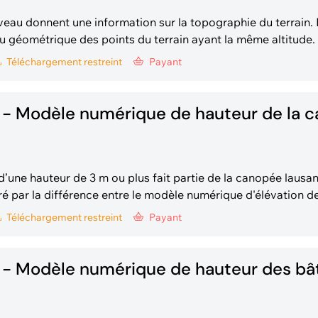
veau donnent une information sur la topographie du terrain. 
 géométrique des points du terrain ayant la même altitude. Elles son
ase du MNT (grille 0.25m lissée avec un filtre de Gauss, sigma
Téléchargement
restreint
Payant
une équidist
 - Modèle numérique de hauteur de la 
’une hauteur de 3 m ou plus fait partie de la canopée lausanno
 par la différence entre le modèle numérique d'élévation d
rique de terrain (MNT).
Téléchargement
restreint
Payant
 - Modèle numérique de hauteur des bâ