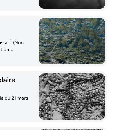
ol, sans
ation
serelles,
laire
de du 21 mars