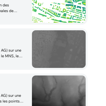
n des
males de
 AG) sur une
r le MNS, les
 AG) sur une
s les points