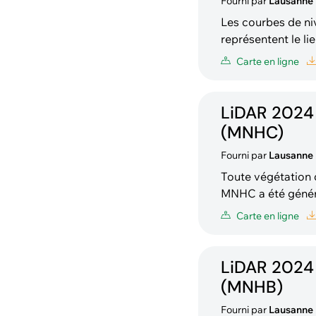
Fourni par
Lausanne
Les courbes de ni
représentent le lieu
calculées sur la b
Carte en ligne
disponibles avec 
LiDAR 2024
(MNHC)
Fourni par
Lausanne
Toute végétation d
MNHC a été généré
et le modèle numé
Carte en ligne
LiDAR 2024
(MNHB)
Fourni par
Lausanne