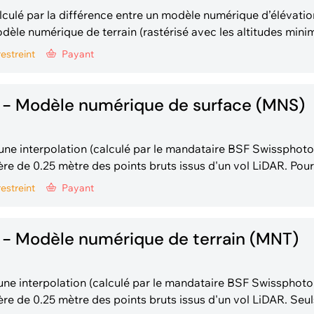
culé par la différence entre un modèle numérique d’élévatio
dèle numérique de terrain (rastérisé avec les altitudes mini
uation en nov. 2024). Remarque : Aucun contrôle n'a été
restreint
Payant
mer clairement la précisio
 - Modèle numérique de surface (MNS)
ne interpolation (calculé par le mandataire BSF Swissphoto
lière de 0.25 mètre des points bruts issus d'un vol LiDAR. Pou
es sont utilisés pour l'interpolation : • Classe 2 (Sol) • Classe 3
restreint
Payant
,
- Modèle numérique de terrain (MNT)
ne interpolation (calculé par le mandataire BSF Swissphoto
lière de 0.25 mètre des points bruts issus d'un vol LiDAR. Seul