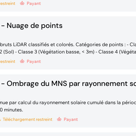
) sont utilisés pour l'interpolation. Il est donc un modèle du s
restreint
Payant
arbres ni bâtiments. L
- Nuage de points
assifiés et colorés. Catégories de points : - Classe 1 (Non
e 2 (Sol) - Classe 3 (Végétation basse, < 3m) - Classe 4 (Végét
Classe 6 (Bâtiments) - Classe 9 (Eau) - Classe 17 (Ponts, pas
restreint
Payant
20
 - Ombrage du MNS par rayonnement so
nue par calcul du rayonnement solaire cumulé dans la pério
30 minutes.
Téléchargement
restreint
Payant