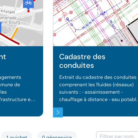
nt
Cadastre des
conduites
agements
Extrait du cadastre des conduites
ommune de
comprenant les fluides (réseaux)
les
suivants : - assainissement -
rastructure et
chauffage à distance - eau potabl
ur vélos.
- électricité et multimédia - gaz -
multi-services - signalisation -
télécommunications - TL -
compléments cadastre Les
conduites sont figurées sur le
1 guichet
0 géoservice