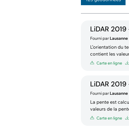
LiDAR 2019 -
Fourni par
Lausanne
L’orientation du terrain est c
contient les valeu
horaire est regroupée par classe. Orientation : C
Carte en ligne
22.5–67.5° :
LiDAR 2019 -
Fourni par
Lausanne
La pente est calcu
valeurs de la pente (en %) regroup
8 : Faible (2) 8–1
Carte en ligne