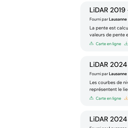
LiDAR 2019 
Fourni par
Lausanne
La pente est calcu
valeurs de pente 
Carte en ligne
LiDAR 2024 
Fourni par
Lausanne
Les courbes de ni
représentent le lieu
calculées sur la b
Carte en ligne
disponibles avec 
LiDAR 2024 