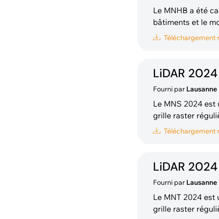
Le MNHB a été cal
bâtiments et le mo
chaque bâtiment cadastré—sit
Téléchargement
effectué pour esti
LiDAR 2024
Fourni par
Lausanne
Le MNS 2024 est u
grille raster régu
points des classes suivant
Téléchargement
(Végétation basse
LiDAR 2024 
Fourni par
Lausanne
Le MNT 2024 est u
grille raster régu