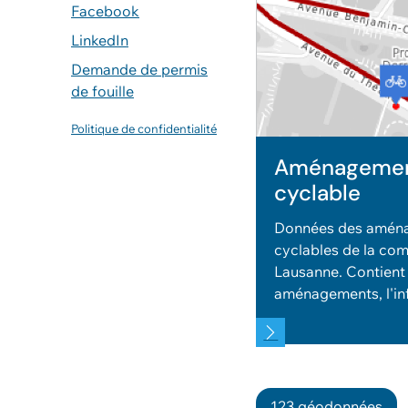
Facebook
LinkedIn
Demande de permis
de fouille
Politique de confidentialité
Aménageme
cyclable
Données des amén
cyclables de la c
Lausanne. Contient 
aménagements, l'inf
le stationnement po
123 géodonnées