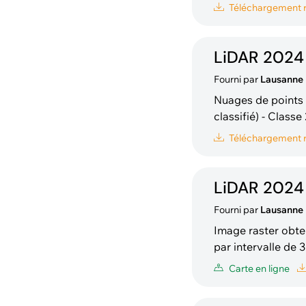
de la classe 2 (sol
Téléchargement
LiDAR 2024 
Fourni par
Lausanne
Nuages de points bruts LiDAR cl
classifié) - Class
moyenne, >= 3m) - 
Téléchargement
viaducs) - Classe 
LiDAR 2024
Fourni par
Lausanne
Image raster obte
par intervalle de 
Carte en ligne