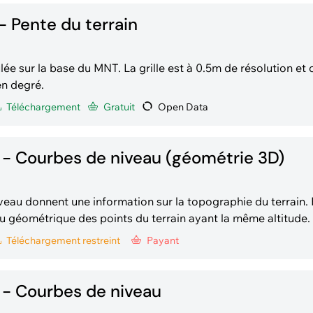
- Pente du terrain
lée sur la base du MNT. La grille est à 0.5m de résolution et 
en degré.
Téléchargement
Gratuit
Open Data
- Courbes de niveau (géométrie 3D)
veau donnent une information sur la topographie du terrain. 
 géométrique des points du terrain ayant la même altitude. Elles son
ase du MNT (grille 0.25m lissée avec un filtre de Gauss, sigma
Téléchargement
restreint
Payant
une équidist
- Courbes de niveau