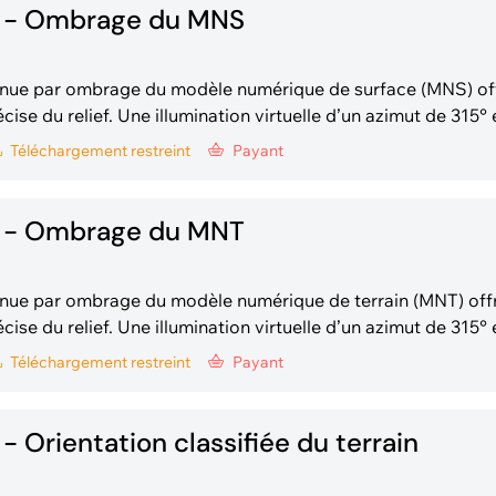
 - Ombrage du MNS
enue par ombrage du modèle numérique de surface (MNS) of
cise du relief. Une illumination virtuelle d’un azimut de 315° 
sont appliquées.
Téléchargement
restreint
Payant
 - Ombrage du MNT
nue par ombrage du modèle numérique de terrain (MNT) off
cise du relief. Une illumination virtuelle d’un azimut de 315° 
ment des bâtiments, l'altitude du sol est
Téléchargement
restreint
Payant
 sur le minimum afin d
 Orientation classifiée du terrain