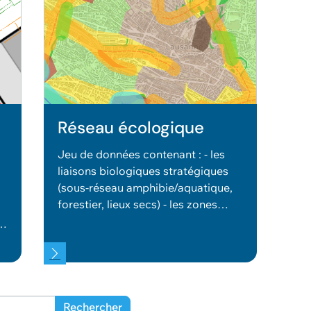
Réseau écologique
Jeu de données contenant : - les
liaisons biologiques stratégiques
(sous-réseau amphibie/aquatique,
forestier, lieux secs) - les zones
stratégiques (agricoles,
e
amphibie/aquatique, milieu bâti,
milieu forestier, lieux secs) - les
zones à vocations
Rechercher