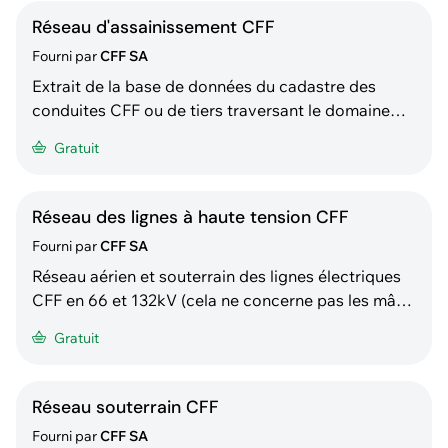
Réseau d'assainissement CFF
Fourni par
CFF SA
Extrait de la base de données du cadastre des
conduites CFF ou de tiers traversant le domaine
CFF. Il s'agît principalement des installations d'eaux
Gratuit
usées / eaux claires / eau potable Tous travaux ou
projets à moins de 50m de nos installations
ferroviaires doit faire l'objet d'une demande: Autor
Réseau des lignes à haute tension CFF
Fourni par
CFF SA
Réseau aérien et souterrain des lignes électriques
CFF en 66 et 132kV (cela ne concerne pas les mâts
de la ligne de contact 15kV au-dessus des voies
Gratuit
CFF) Tous travaux ou projets à moins de 50m de
nos installations ferroviaires doit faire l'objet d'une
demande: Autorisation de travaux/projets en
Réseau souterrain CFF
Fourni par
CFF SA