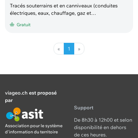
Tracés souterrains et en canniveaux (conduites
électriques, eaux, chauffage, gaz et
télécommunications). Tous travaux ou projets à
Gratuit
moins de 50m de nos installations ferroviaires doit
faire l'objet d'une demande: Autorisation de
travaux/projets en voisinage des chemins de fer
«
1
»
(art. 18m LCdF) htt
viageo.ch
est proposé
par
Support
De 8h30 à 12h00 et selon
Association pour le système
disponibilité en dehors
d'information du territoire
de ces heures.