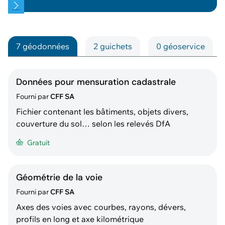
travaux/projets en voisinage des chemins de fer
(art. 18m LCdF)
https://company.sbb.ch/fr/entreprise/projets/auto
risation-de-travaux-projets-en-voisinage.html
7 géodonnées
2 guichets
0 géoservice
Données pour mensuration cadastrale
Fourni par
CFF SA
Fichier contenant les bâtiments, objets divers,
couverture du sol… selon les relevés DfA
Gratuit
Géométrie de la voie
Fourni par
CFF SA
Axes des voies avec courbes, rayons, dévers,
profils en long et axe kilométrique