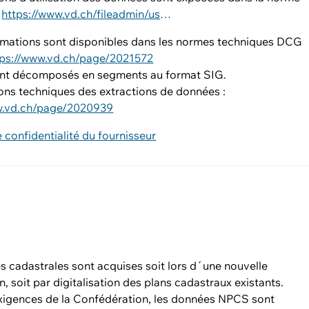
:
https://www.vd.ch/fileadmin/user_upload/dinf/8000/8401.pdf
ormations sont disponibles dans les normes techniques DCG
tps://www.vd.ch/page/2021572
ont décomposés en segments au format SIG.
ons techniques des extractions de données :
w.vd.ch/page/2020939
e confidentialité du fournisseur
 cadastrales sont acquises soit lors d´une nouvelle
, soit par digitalisation des plans cadastraux existants.
exigences de la Confédération, les données NPCS sont