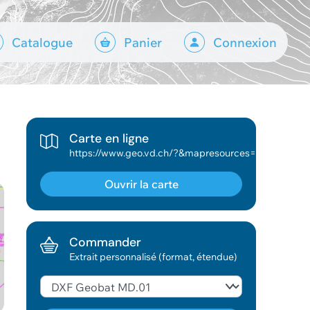
Catalogue
Panier
Connexion
Carte en ligne
https://www.geo.vd.ch/?&mapresources=GEO_THEME_MENS
Ouvrir la carte
Commander
Extrait personnalisé (format, étendue)