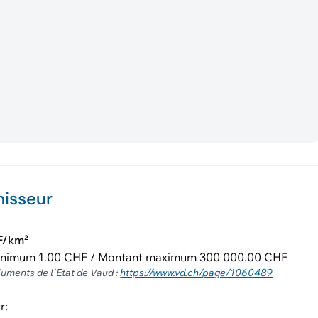
nisseur
F/km²
inimum 1.00 CHF / Montant maximum 300 000.00 CHF
luments de l'Etat de Vaud :
https://www.vd.ch/page/1060489
r: