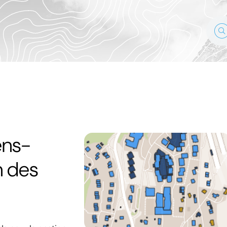
ens-
n des