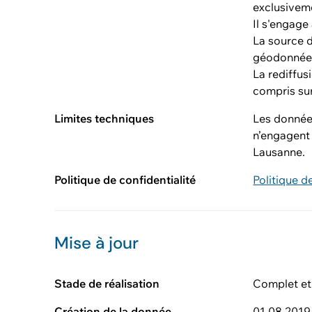
exclusiveme
Il s'engage
La source d
géodonnée
La rediffus
compris sur
Limites techniques
Les données
n’engagent
Lausanne.
Politique de confidentialité
Politique d
Mise à jour
Stade de réalisation
Complet et
Création de la donnée
01.08.2019