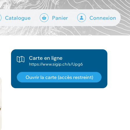
Catalogue
Panier
Connexion
Carte en ligne
https://www.sigip.ch/s/Upg6
Ouvrir la carte (accès restreint)