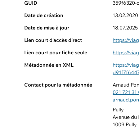
GUID
359f6320-
Date de création
13.02.2020
Date de mise à jour
18.07.2025
Lien court d'accès direct
https://vi
Lien court pour fiche seule
https://vi
Métadonnée en XML
https://vi
d91f7f6447
Contact pour la métadonnée
Arnaud Po
021 721 31
arnaud.po
Pully
Avenue du 
1009 Pully