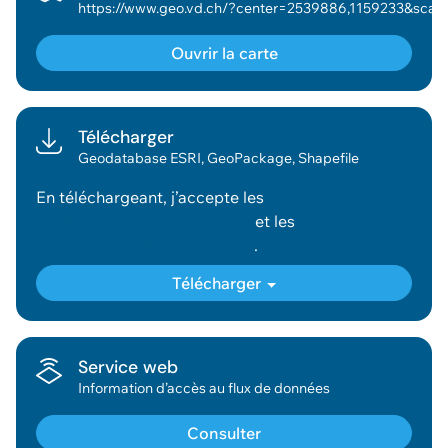
https://www.geo.vd.ch/?center=2539886,1159233&scale=188976&wkid=2056&theme=asitvd_couleur&mapresources=GEO_THEME
Ouvrir la carte
Télécharger
Geodatabase ESRI, GeoPackage, Shapefile
En téléchargeant, j’accepte les
conditions
d’utilisation des géodonnées
et les
conditions
générales d’utilisation du site
.
Télécharger
Service web
Information d’accès au flux de données
Consulter