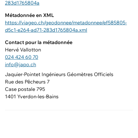
283d1765804a
Métadonnée en XML
https://viageo.ch/geodonnee/metadonnee/ef585805-
d5c1-e264-ad71-283d1765804a.xml
Contact pour la métadonnée
Hervé Vallotton
024 424 60 70
info@japo.ch
Jaquier-Pointet Ingénieurs Géomètres Officiels
Rue des Pêcheurs 7
Case postale 795
1401 Yverdon-les-Bains