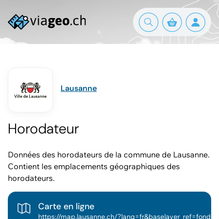
Lausanne
Horodateur
Données des horodateurs de la commune de Lausanne.
Contient les emplacements géographiques des
horodateurs.
Carte en ligne
https://map.lausanne.ch/?lang=fr&baselayer_ref=fonds_geo_osm_bdcad_couleur&baselayer_opacity=0&tree_group_layers_mobilite_grp=mobilite_horodateurs_public&m