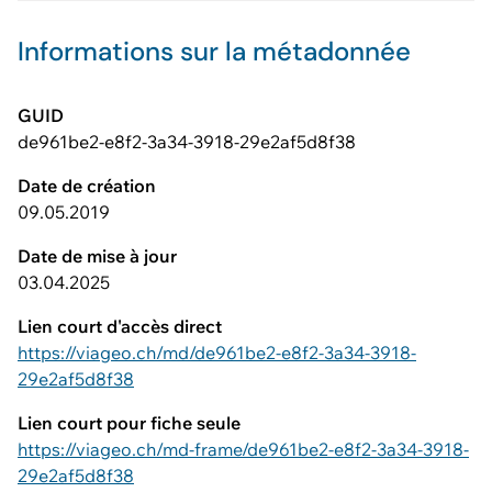
Informations sur la métadonnée
GUID
de961be2-e8f2-3a34-3918-29e2af5d8f38
Date de création
09.05.2019
Date de mise à jour
03.04.2025
Lien court d'accès direct
https://viageo.ch/md/de961be2-e8f2-3a34-3918-
29e2af5d8f38
Lien court pour fiche seule
https://viageo.ch/md-frame/de961be2-e8f2-3a34-3918-
29e2af5d8f38