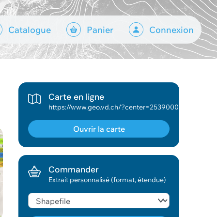
Catalogue
Panier
Connexion
Carte en ligne
https://www.geo.vd.ch/?center=2539000,1160000&scale=377953&wkid=2056&theme=asitvd_couleur&mapresources=GEO_THEME_ENV&visiblelayers={"GEO_THEME_ENV":["Phytosociologie (points)"]}
Ouvrir la carte
Commander
Extrait personnalisé (format, étendue)