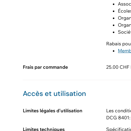
Assoc
École
Organ
Organ
Socié
Rabais pou
Memb
Frais par commande
25.00 CHF H
Accès et utilisation
Limites légales d'utilisation
Les conditi
DCG 8401
Limites techniques
Spécificati