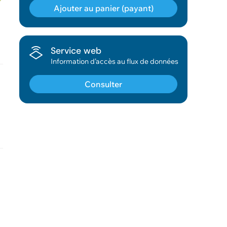
Ajouter au panier (payant)
Géodonnée ajoutée au panier !
Service web
Information d’accès au flux de données
Vous pouvez ajouter
d'autres données
Consulter
Voir le panier