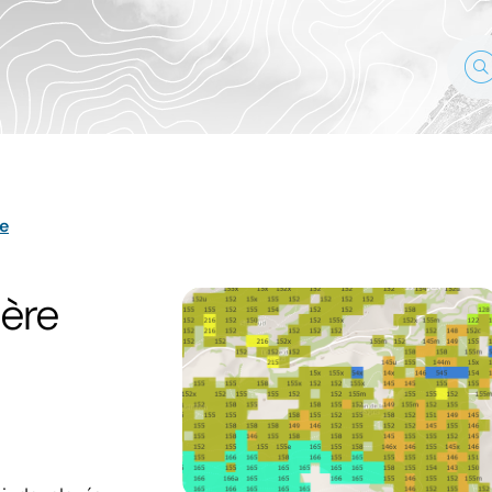
e
ière