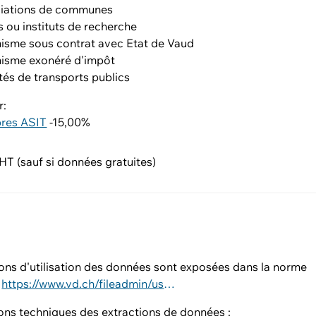
iations de communes
s ou instituts de recherche
isme sous contrat avec Etat de Vaud
isme exonéré d'impôt
tés de transports publics
r:
res ASIT
-15,00%
T (sauf si données gratuites)
ons d'utilisation des données sont exposées dans la norme
:
https://www.vd.ch/fileadmin/user_upload/dinf/8000/8401.pdf
ons techniques des extractions de données :