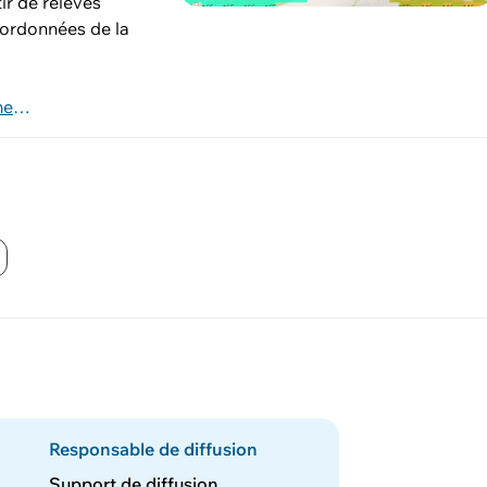
ir de relevés
oordonnées de la
https://www.vd.ch/environnement/foret/observatoire-des-forets/publication-jfs
Responsable de diffusion
Support de diffusion