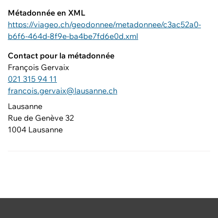
Métadonnée en XML
https://viageo.ch/geodonnee/metadonnee/c3ac52a0-
b6f6-464d-8f9e-ba4be7fd6e0d.xml
Contact pour la métadonnée
François Gervaix
021 315 94 11
francois.gervaix@lausanne.ch
Lausanne
Rue de Genève 32
1004 Lausanne