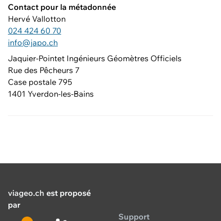
Contact pour la métadonnée
Hervé Vallotton
024 424 60 70
info@japo.ch
Jaquier-Pointet Ingénieurs Géomètres Officiels
Rue des Pêcheurs 7
Case postale 795
1401 Yverdon-les-Bains
viageo.ch
est proposé
par
Support