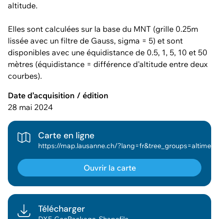
altitude.
Elles sont calculées sur la base du MNT (grille 0.25m
lissée avec un filtre de Gauss, sigma = 5) et sont
disponibles avec une équidistance de 0.5, 1, 5, 10 et 50
mètres (équidistance = différence d'altitude entre deux
courbes).
Date d’acquisition / édition
28 mai 2024
Carte en ligne
https://map.lausanne.ch/?lang=fr&tree_groups=altimetrie_grp&baselayer_ref=fonds_geo_osm_bdcad_couleur&baselayer_opacity=0&map_x=2537763&map_y=1152724&map_zoom=4&tree_enable_altimetrie_pente_terrain=false&tree_enable_altimetrie_pente_terrain_class=false&tree_enable_altimetrie_orien
Ouvrir la carte
Télécharger