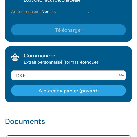
DXF, GeoPackage, Shapefile
Accès restreint
Veuillez
vous connecter
.
Télécharger
Commander
Extrait personnalisé (format, étendue)
Ajouter au panier (payant)
Géodonnée ajoutée au panier !
Documents
Vous pouvez ajouter
d'autres données