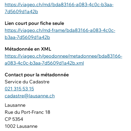
https://viageo.ch/md/bda83166-a083-4c0c-b3aa-
7d5609d1a42b
Lien court pour fiche seule
https://viageo.ch/md-frame/bda83166-a083-4c0c-
b3aa-7d5609d1a42b
Métadonnée en XML
https://viageo.ch/geodonnee/metadonnee/bda83166-
a083-4c0c-b3aa-7d5609d1a42b.xml
Contact pour la métadonnée
Service du Cadastre
021 315 53 15
cadastre@lausanne.ch
Lausanne
Rue du Port-Franc 18
CP 5354
1002 Lausanne