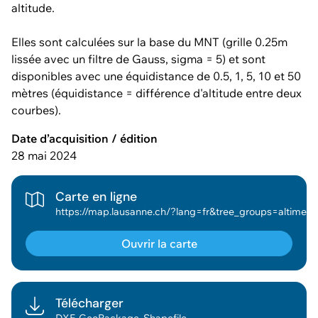
altitude.
Elles sont calculées sur la base du MNT (grille 0.25m
lissée avec un filtre de Gauss, sigma = 5) et sont
disponibles avec une équidistance de 0.5, 1, 5, 10 et 50
mètres (équidistance = différence d'altitude entre deux
courbes).
Date d’acquisition / édition
28 mai 2024
Carte en ligne
https://map.lausanne.ch/?lang=fr&tree_groups=altimetrie_grp&baselayer_ref=fonds_geo_osm_bdcad_couleur&baselayer_opacity=0&map_x=2537763&map_y=1152724&map_zoom=4&tree_enable_altimetrie_pente_terrain=false&tree_enable_altimetrie_pente_terrain_class=false&tree_enable_altimetrie_orien
Ouvrir la carte
Télécharger