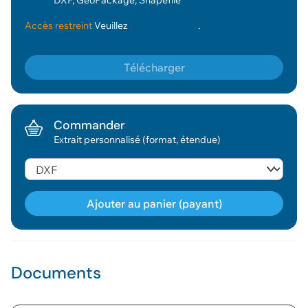
DXF, GeoPackage, Shapefile
Accès restreint
Veuillez
vous connecter
.
Télécharger
Commander
Extrait personnalisé (format, étendue)
Ajouter au panier (payant)
Géodonnée ajoutée au panier !
Documents
Vous pouvez ajouter
d'autres données