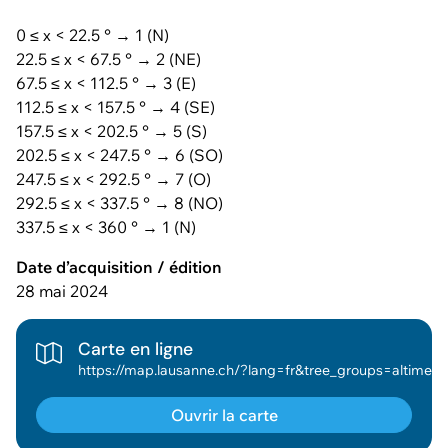
0 ≤ x < 22.5 ° → 1 (N)
22.5 ≤ x < 67.5 ° → 2 (NE)
67.5 ≤ x < 112.5 ° → 3 (E)
112.5 ≤ x < 157.5 ° → 4 (SE)
157.5 ≤ x < 202.5 ° → 5 (S)
202.5 ≤ x < 247.5 ° → 6 (SO)
247.5 ≤ x < 292.5 ° → 7 (O)
292.5 ≤ x < 337.5 ° → 8 (NO)
337.5 ≤ x < 360 ° → 1 (N)
Date d’acquisition / édition
28 mai 2024
Carte en ligne
https://map.lausanne.ch/?lang=fr&tree_groups=altimetrie_grp&baselayer_ref=fonds_geo_osm_bdcad_couleur&baselayer_opacity=0&map_x=2537913&map_y=1155994&map_zoom=0&tree_enable_altimetrie_pente_terrain=false&tree_enable_altimetrie_pente_terrain
Ouvrir la carte