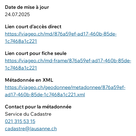
Date de mise à jour
24.07.2025
Lien court d'accès direct
https://viageo.ch/md/876a59ef-ad17-460b-85de-
1c7468a1c221
Lien court pour fiche seule
https://viageo.ch/md-frame/876a59ef-ad17-460b-85de-
1c7468a1c221
Métadonnée en XML
https://viageo.ch/geodonnee/metadonnee/876a59ef-
ad17-460b-85de-1c7468a1c221.xml
Contact pour la métadonnée
Service du Cadastre
021 315 53 15
cadastre@lausanne.ch