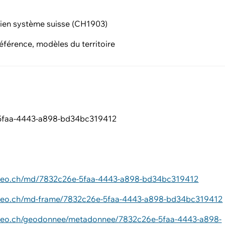
ien système suisse (CH1903)
éférence, modèles du territoire
5faa-4443-a898-bd34bc319412
ageo.ch/md/7832c26e-5faa-4443-a898-bd34bc319412
ageo.ch/md-frame/7832c26e-5faa-4443-a898-bd34bc319412
ageo.ch/geodonnee/metadonnee/7832c26e-5faa-4443-a898-