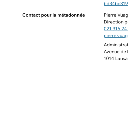
bd34bc319
Contact pour la métadonnée
Pierre Vua
Direction g
021 316 24
pierre.vua
Administra
Avenue de l
1014 Laus