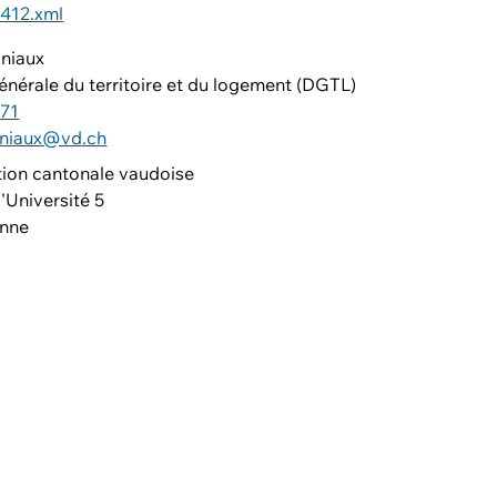
412.xml
gniaux
énérale du territoire et du logement (DGTL)
 71
gniaux@vd.ch
tion cantonale vaudoise
'Université 5
anne