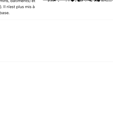
mins, bâtiments) et
. Il n'est plus mis à
 base.