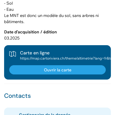
- Sol
- Eau
Le MNT est donc un modèle du sol, sans arbres ni
bâtiments.
Date d’acquisition / édition
03.2025
Carte en ligne
https://map.cartoriviera.ch/theme/altimetrie?lang=fr&tree_group_layers_accrochage_dessin_mesure=&map_x=2555398&map_y=1146603&map_zoom=4&baselayer_ref=plan_cadastral&baselayer_opacity=0&theme=altimetrie&tree_groups=lidar_2025%2Clidar_2024%2Clidar_2019%2Clidar_2015%2Clidar_2012&tree_enab
Ouvrir la carte
Contacts
Gestionnaire de la donnée