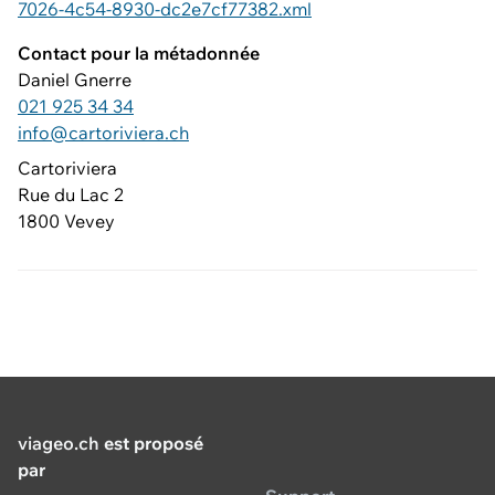
7026-4c54-8930-dc2e7cf77382.xml
Contact pour la métadonnée
Daniel Gnerre
021 925 34 34
info@cartoriviera.ch
Cartoriviera
Rue du Lac 2
1800 Vevey
viageo.ch
est proposé
par