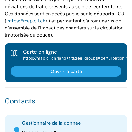
déviations de trafic présents au sein de leur territoire.
Ces données sont en accès public sur le géoportail CJL
(
https://map.cjl.ch
/ ) et permettent d’avoir une vision
d’ensemble de l’impact des chantiers sur la circulation
(motorisée ou douce).
Carte en ligne
https://map.cjl.ch?lang=fr&tree_groups=perturbation_trafic_grp%2CGrands%20chantiers&baselayer_ref=Plan%20vil
Ouvrir la carte
Contacts
Gestionnaire de la donnée