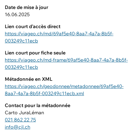
Date de mise à jour
16.06.2025
Lien court d'accès direct
https://viageo.ch/md/69af5e40-8aa7-4a7a-8b5f-
003249c11ecb
Lien court pour fiche seule
https://viageo.ch/md-frame/69af5e40-8aa7-4a7a-8b5f-
003249c11ecb
Métadonnée en XML
https://viageo.ch/geodonnee/metadonnee/69af5e40-
8aa7-4a7a-8b5f-003249c11ecb.xml
Contact pour la métadonnée
Carto JuraLéman
021 862 22 75
info@cjl.ch