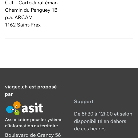
CJL - CartoJuraLéman
Chemin du Penguey 1B
p.a. ARCAM
1162 Saint-Prex
viageo.ch
est proposé
par
Support
De 8h30 à 12h00 et selon
Association pour le système
disponibilité en dehors
d'information du territoire
de ces heures.
Boulevard de Grancy 56