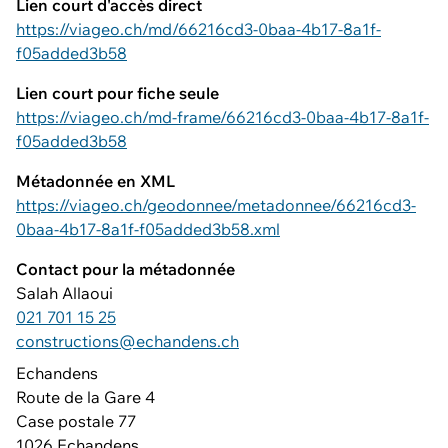
Lien court d'accès direct
https://viageo.ch/md/66216cd3-0baa-4b17-8a1f-
f05added3b58
Lien court pour fiche seule
https://viageo.ch/md-frame/66216cd3-0baa-4b17-8a1f-
f05added3b58
Métadonnée en XML
https://viageo.ch/geodonnee/metadonnee/66216cd3-
0baa-4b17-8a1f-f05added3b58.xml
Contact pour la métadonnée
Salah Allaoui
021 701 15 25
constructions@echandens.ch
Echandens
Route de la Gare 4
Case postale 77
1026 Echandens