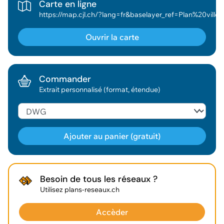
Carte en ligne
https://map.cjl.ch/?lang=fr&baselayer_ref=Plan%20ville%20gris&baselayer_opacity=0&map_x=2531313&map_y=1154140&map_zoom=3.6911619045530815&tree_group_layers_electricite_communale_grp=mf_ew_oeff_verbraucher%2Cmf_ew_kabine_knoten%2Cmf_ew_muffe%2Cmf_ew_verbraucher%2Cmf_ew_kleinanschluss%2C
Ouvrir la carte
Commander
Extrait personnalisé (format, étendue)
Ajouter au panier (gratuit)
Géodonnée ajoutée au panier !
Besoin de tous les réseaux ?
Utilisez plans-reseaux.ch
Vous pouvez ajouter
d'autres données
Accèder
Voir le panier