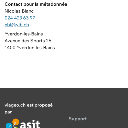
Contact pour la métadonnée
Nicolas Blanc
024 423 63 97
nbl@ylb.ch
Yverdon-les-Bains
Avenue des Sports 26
1400 Yverdon-les-Bains
viageo.ch
est proposé
par
Support