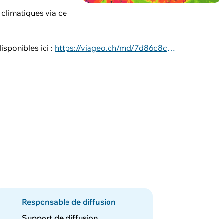
 climatiques via ce
isponibles ici :
https://viageo.ch/md/7d86c8c3-9349-42b0-9c22-7b8029ce495c
Responsable de diffusion
Support de diffusion