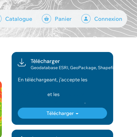
Catalogue
Panier
Connexion
Télécharger
Geodatabase ESRI, GeoPackage, Shapefile
En téléchargeant, j’accepte les
conditions d’utilisation des
géodonnées
et les
conditions
générales d’utilisation du site
.
Télécharger