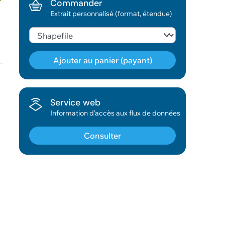
Commander
Extrait personnalisé (format, étendue)
Ajouter au panier (payant)
Géodonnée ajoutée au panier !
Service web
Information d’accès aux flux de données
Vous pouvez ajouter
d'autres données
Consulter
Voir le panier