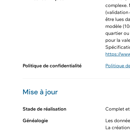
complexe. M
(validation
être lues d
modèle (10m
quartier ou 
pour la val
Spécificati
https://ww
Politique de confidentialité
Politique d
Mise à jour
Stade de réalisation
Complet et
Généalogie
Les données
La créatio