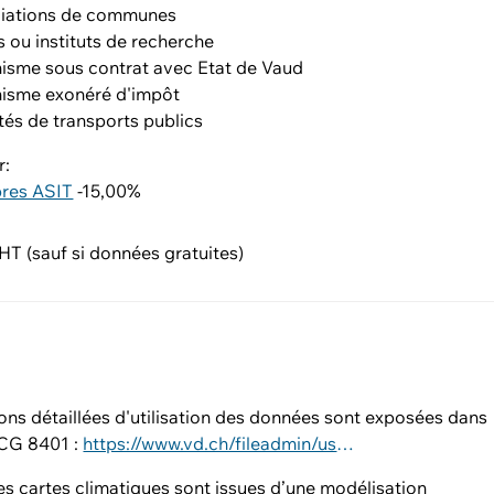
iations de communes
s ou instituts de recherche
isme sous contrat avec Etat de Vaud
isme exonéré d'impôt
tés de transports publics
r:
res ASIT
-15,00%
T (sauf si données gratuites)
ons détaillées d'utilisation des données sont exposées dans
CG 8401 :
https://www.vd.ch/fileadmin/user_upload/dinf/8000/8401.pdf
les cartes climatiques sont issues d’une modélisation