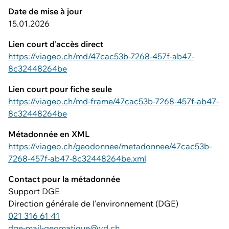
Date de mise à jour
15.01.2026
Lien court d'accès direct
https://viageo.ch/md/47cac53b-7268-457f-ab47-
8c32448264be
Lien court pour fiche seule
https://viageo.ch/md-frame/47cac53b-7268-457f-ab47-
8c32448264be
Métadonnée en XML
https://viageo.ch/geodonnee/metadonnee/47cac53b-
7268-457f-ab47-8c32448264be.xml
Contact pour la métadonnée
Support DGE
Direction générale de l'environnement (DGE)
021 316 61 41
dge-mail-geomatique@vd.ch