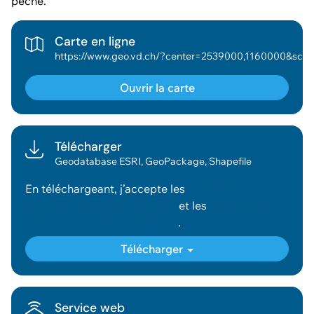
pêche.
Carte en ligne
https://www.geo.vd.ch/?center=2539000,1160000&scale=377953&wkid=2056&theme=asitvd_couleur&mapresource
Ouvrir la carte
Télécharger
Geodatabase ESRI, GeoPackage, Shapefile
En téléchargeant, j’accepte les
conditions
d’utilisation des géodonnées
et les
conditions
générales d’utilisation du site
.
Télécharger
Service web