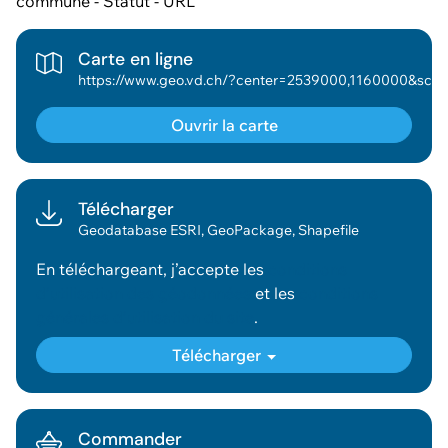
commune - Statut - URL
Carte en ligne
https://www.geo.vd.ch/?center=2539000,1160000&scale=377953&wkid=2056&theme=asitvd_couleur&mapresources=GEO_THEME_CULT,GEOVD_DONNE
Ouvrir la carte
Télécharger
Geodatabase ESRI, GeoPackage, Shapefile
En téléchargeant, j’accepte les
conditions
d’utilisation des géodonnées
et les
conditions
générales d’utilisation du site
.
Télécharger
Commander