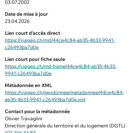
03.07.2002
Date de mise à jour
23.04.2026
Lien court d'accès direct
https://viageo.ch/md/44ce4c84-ab35-4b33-9941-
c26493ba7d0e
Lien court pour fiche seule
https://viageo.ch/md-frame/44ce4c84-ab35-4b33-
9941-c26493ba7d0e
Métadonnée en XML
https://viageo.ch/geodonnee/metadonnee/44ce4c84-
ab35-4b33-9941-c26493ba7d0e.xml
Contact pour la métadonnée
Olivier Travaglini
Direction générale du territoire et du logement (DGTL)
021 316 34 83