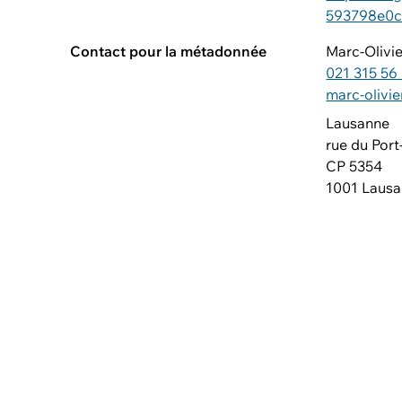
593798e0c
Contact pour la métadonnée
Marc-Olivi
021 315 56
marc-olivi
Lausanne
rue du Port
CP 5354
1001 Laus