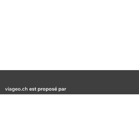
viageo.ch
est proposé par
Suppo
De 8h30
Association pour le système
dehors
d'information du territoire
Boulevard de Grancy 56
+41 21