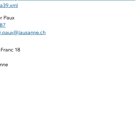
a39.xml
er Paux
 87
er.paux@lausanne.ch
-Franc 18
anne