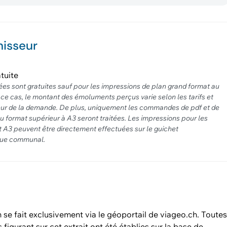
nisseur
tuite
es sont gratuites sauf pour les impressions de plan grand format au
 ce cas, le montant des émoluments perçus varie selon les tarifs et
eur de la demande. De plus, uniquement les commandes de pdf et de
u format supérieur à A3 seront traitées. Les impressions pour les
t A3 peuvent être directement effectuées sur le guichet
que communal.
n se fait exclusivement via le géoportail de viageo.ch. Toute
 figurant sur cet extrait ont été établies sur la base de