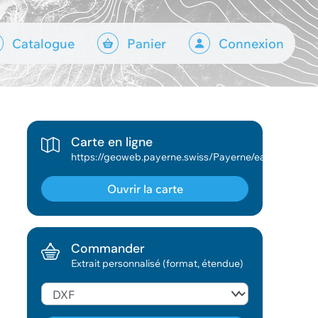
Catalogue
Panier
Connexion
Carte en ligne
https://geoweb.payerne.swiss/Payerne/easy/public/portal/SIT_public
Ouvrir la carte
Commander
Extrait personnalisé (format, étendue)