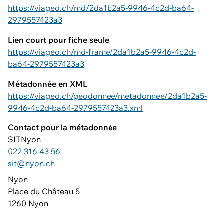
https://viageo.ch/md/2da1b2a5-9946-4c2d-ba64-
2979557423a3
Lien court pour fiche seule
https://viageo.ch/md-frame/2da1b2a5-9946-4c2d-
ba64-2979557423a3
Métadonnée en XML
https://viageo.ch/geodonnee/metadonnee/2da1b2a5-
9946-4c2d-ba64-2979557423a3.xml
Contact pour la métadonnée
SITNyon
022 316 43 56
sit@nyon.ch
Nyon
Place du Château 5
1260 Nyon