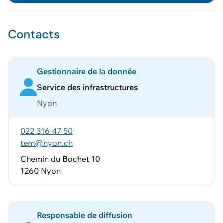
Géodonnée ajoutée au panier !
Contacts
Vous pouvez ajouter
d'autres données
Voir le panier
Gestionnaire de la donnée
Service des infrastructures
Nyon
022 316 47 50
tem@nyon.ch
Chemin du Bochet 10
1260 Nyon
Responsable de diffusion