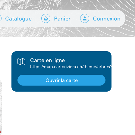
Catalogue
Panier
Connexion
Carte en ligne
https://map.cartoriviera.ch/theme/arbres?lang=fr&tree_group_layers_accrochage_dessin_mesure=&baselayer_ref=plan_cadastral&baselayer_opacity=0&theme=arbres&map_x=2556385&map_y=1145130&map_zoom=3&tree_group_layers_arbres_group=enquetes_abattages_arbres_grp&tree_groups=arbres_group
Ouvrir la carte