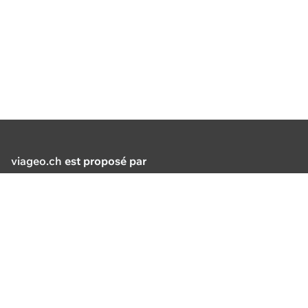
viageo.ch
est proposé par
Suppo
De 8h30
Association pour le système
dehors
d'information du territoire
Boulevard de Grancy 56
+41 21
1006 Lausanne
suppo
+41 21 566 73 90