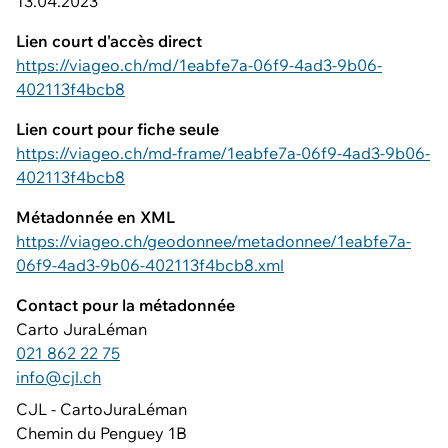
13.04.2023
Lien court d'accès direct
https://viageo.ch/md/1eabfe7a-06f9-4ad3-9b06-
402113f4bcb8
Lien court pour fiche seule
https://viageo.ch/md-frame/1eabfe7a-06f9-4ad3-9b06-
402113f4bcb8
Métadonnée en XML
https://viageo.ch/geodonnee/metadonnee/1eabfe7a-
06f9-4ad3-9b06-402113f4bcb8.xml
Contact pour la métadonnée
Carto JuraLéman
021 862 22 75
info@cjl.ch
CJL - CartoJuraLéman
Chemin du Penguey 1B