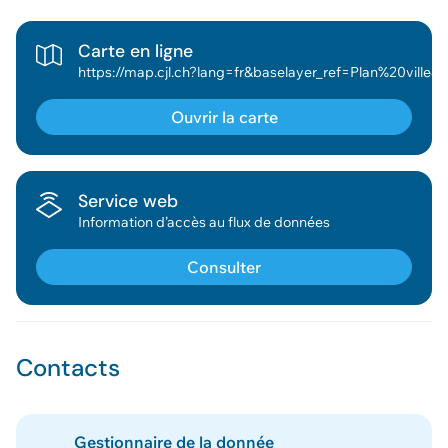
Carte en ligne
https://map.cjl.ch?lang=fr&baselayer_ref=Plan%20ville&baselayer_opacity=0&map_x=2521633&map_y=1158
Ouvrir la carte
Service web
Information d’accès au flux de données
Consulter
Contacts
Gestionnaire de la donnée