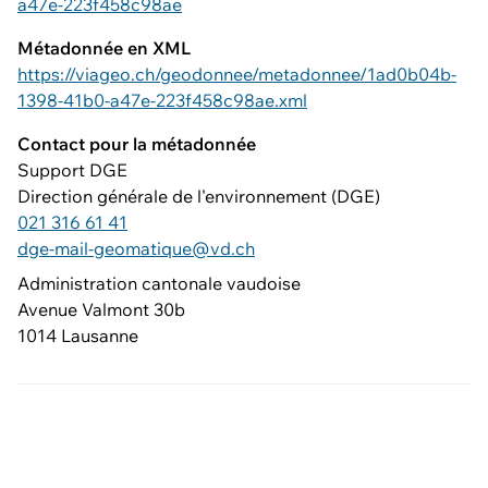
a47e-223f458c98ae
Métadonnée en XML
https://viageo.ch/geodonnee/metadonnee/1ad0b04b-
1398-41b0-a47e-223f458c98ae.xml
Contact pour la métadonnée
Support DGE
Direction générale de l'environnement (DGE)
021 316 61 41
dge-mail-geomatique@vd.ch
Administration cantonale vaudoise
Avenue Valmont 30b
1014 Lausanne