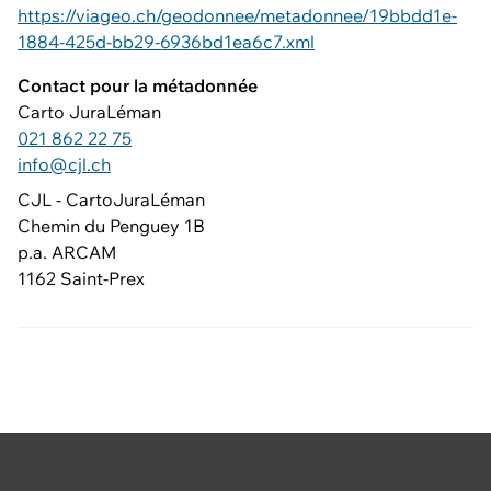
https://viageo.ch/geodonnee/metadonnee/19bbdd1e-
1884-425d-bb29-6936bd1ea6c7.xml
Contact pour la métadonnée
Carto JuraLéman
021 862 22 75
info@cjl.ch
CJL - CartoJuraLéman
Chemin du Penguey 1B
p.a. ARCAM
1162 Saint-Prex