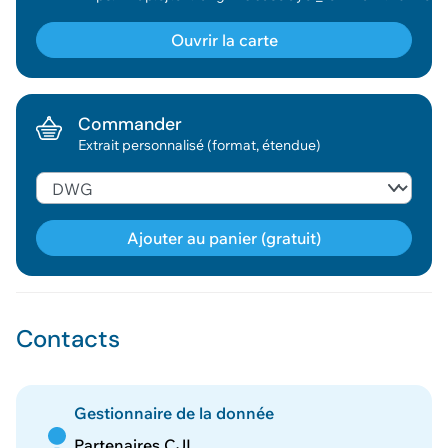
Ouvrir la carte
Commander
Extrait personnalisé (format, étendue)
Ajouter au panier (gratuit)
Géodonnée ajoutée au panier !
Contacts
Vous pouvez ajouter
d'autres données
Voir le panier
Gestionnaire de la donnée
Partenaires CJL