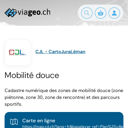
CJL - CartoJuraLéman
Mobilité douce
Cadastre numérique des zones de mobilité douce (zone
piétonne, zone 30, zone de rencontre) et des parcours
sportifs.
Carte en ligne
https://map.cjl.ch?lang=fr&baselayer_ref=Plan%20ville%20gris&baselayer_opacity=0&tree_group_layers_dessin_mesure_grp=&tree_enable_mf_imd_pointinteret_velo=false&tree_enable_mf_imd_itcycle_info=false&tree_enable_mf_imd_itcycle=false&tree_enable_mf_imd_itpieton=false&tree_enable_cjl_imd_parcoursvita_poste=true&tree_enable_cjl_imd_parcoursvita=true&map_x=2527444&map_y=1151353&map_zoom=2.885065985366006&tree_group_layers_zone_vitesse_grp=mf_sig_zone_vitesse_zone_pietonne%2Cmf_sig_zone_vitesse_zone_30%2Cmf_sig_zone_vitesse_zone_rencontre&tree_enable_vd.suissemobile_velo=false&tree_enable_vd.suissemobile_vtt=false&tree_enable_vd.suissemobile_pied=false&tree_enable_vd.suissemobile_ss_obstacle=false&tree_groups=mobilite_douce_grp%2Czone_vitesse_grp