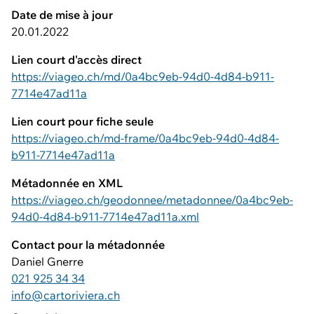
Date de mise à jour
20.01.2022
Lien court d'accès direct
https://viageo.ch/md/0a4bc9eb-94d0-4d84-b911-
7714e47ad11a
Lien court pour fiche seule
https://viageo.ch/md-frame/0a4bc9eb-94d0-4d84-
b911-7714e47ad11a
Métadonnée en XML
https://viageo.ch/geodonnee/metadonnee/0a4bc9eb-
94d0-4d84-b911-7714e47ad11a.xml
Contact pour la métadonnée
Daniel Gnerre
021 925 34 34
info@cartoriviera.ch