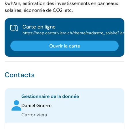
kwh/an, estimation des investissements en panneaux
solaires, économie de CO2, etc.
Carte en ligne
https://map.cartoriviera.ch/theme/cadastre_solaire?lang=fr&baselayer_ref=plan_cadastral&map_x=2555642&map_y=1145526&map_zoom=8&tree_group_layers_cadastre=batiments_projetes&tree_group_layers_couverture_du_sol=&theme=cadastre_solaire&tree_groups=cadastre_solaire_pv%2Ccadastre_solaire_thermique_eau_chaude%2Ccadastre_solaire_thermique_chauffage%2Clidar_2012_relief&tree_group_layers_cadastre_solaire_pv=panneaux_face_toit_pv_excellent%2Cpanneaux_face_toit_pv_bon%2Cpanneaux_face_toit_pv_avec_reserve&tree_group_layers_cadastre_solaire_thermique_eau_chaude=&tree_group_layers_cadastre_solaire_thermique_chauffage=&tree_enable_rayonnement_solaire_2012=false&tree_enable_ombragemns2012=false&tree_enable_ombragemnt2012=false
Ouvrir la carte
Contacts
Gestionnaire de la donnée
Daniel Gnerre
Cartoriviera