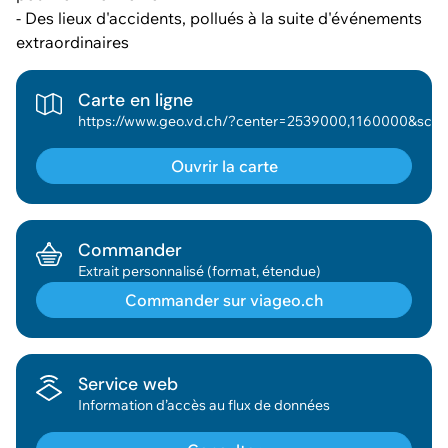
- Des lieux d'accidents, pollués à la suite d'événements
extraordinaires
Carte en ligne
https://www.geo.vd.ch/?center=2539000,1160000&scale=18898&wkid=2056&theme=asitvd_couleur&mapre
Ouvrir la carte
Commander
Extrait personnalisé (format, étendue)
Commander sur viageo.ch
Géodonnée ajoutée au panier !
Service web
Information d’accès au flux de données
Vous pouvez ajouter
d'autres données