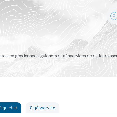
outes les géodonnées, guichets et géoservices de ce fournisse
0 guichet
0 géoservice