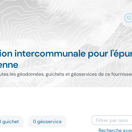
ion intercommunale pour l'épu
ienne
outes les géodonnées, guichets et géoservices de ce fournisse
0 guichet
0 géoservice
Mots-clés
Recherche ava