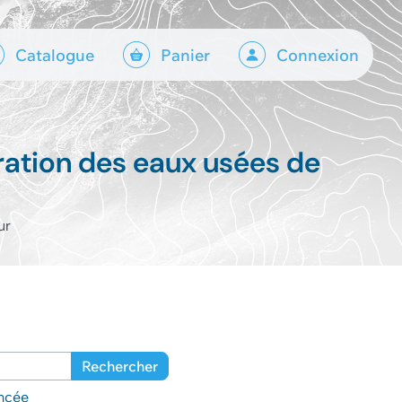
Catalogue
Panier
Connexion
ration des eaux usées de
ur
Rechercher
ncée