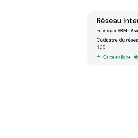
Réseau int
Fourni par
ERM - Ass
Cadastre du résea
405.
Carte en ligne