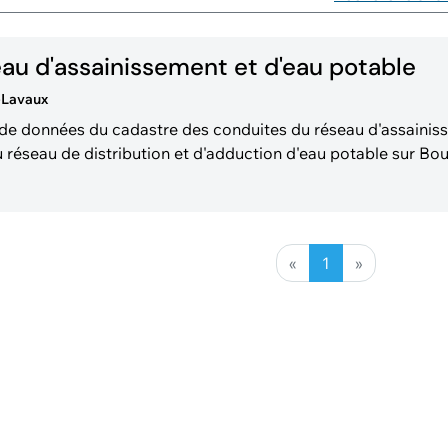
eau d'assainissement et d'eau potable
-Lavaux
e de données du cadastre des conduites du réseau d'assainis
u réseau de distribution et d'adduction d'eau potable sur Bo
ssement contient les conduites avec indication de diamètre e
et les
«
1
»