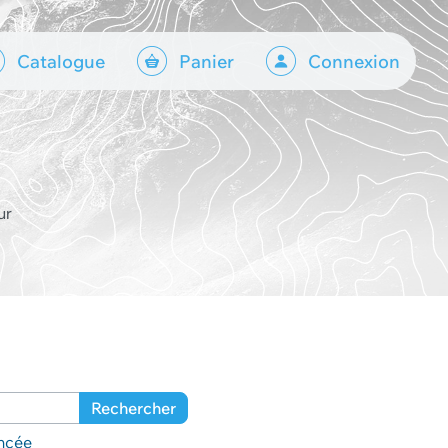
Catalogue
Panier
Connexion
ur
Rechercher
ncée