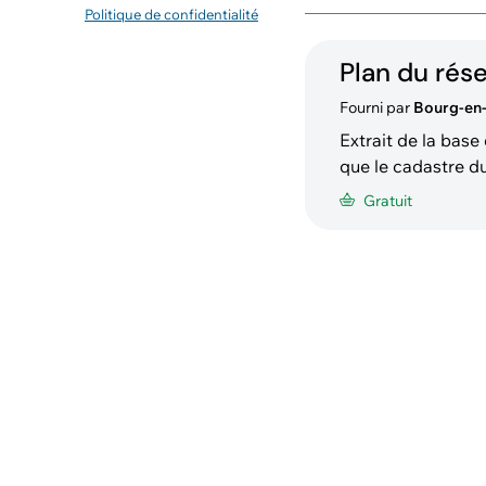
Politique de confidentialité
Plan du rés
Fourni par
Bourg-en
Extrait de la bas
que le cadastre d
Le plan d'assaini
Gratuit
Les EC sont bleus 