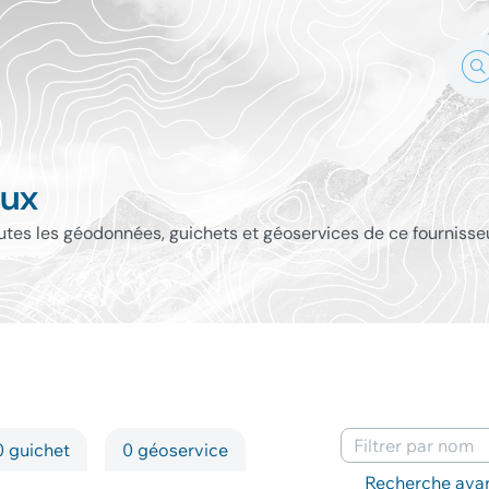
ux
outes les géodonnées, guichets et géoservices de ce fournisse
0 guichet
0 géoservice
Mots-clés
Recherche ava